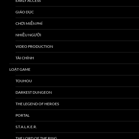
EARLY ACCESS
GIÁO DỤC
CHƠI MIỄN PHÍ
NHIỀU NGƯỜI
VIDEO PRODUCTION
TÀI CHÍNH
LOẠT GAME
TOUHOU
DARKEST DUNGEON
THE LEGEND OF HEROES
PORTAL
S.T.A.L.K.E.R.
THE LORD OF THE RING