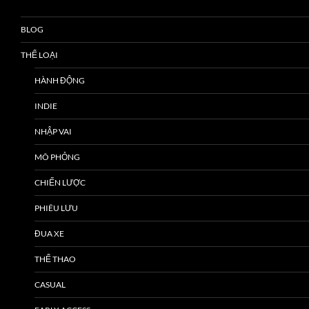
BLOG
THỂ LOẠI
HÀNH ĐỘNG
INDIE
NHẬP VAI
MÔ PHỎNG
CHIẾN LƯỢC
PHIÊU LƯU
ĐUA XE
THỂ THAO
CASUAL