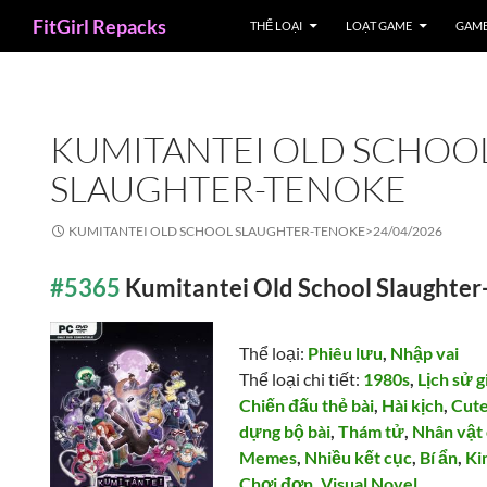
Search
FitGirl Repacks
THỂ LOẠI
LOẠT GAME
GAME
KUMITANTEI OLD SCHOO
SLAUGHTER-TENOKE
KUMITANTEI OLD SCHOOL SLAUGHTER-TENOKE>
24/04/2026
#5365
Kumitantei Old School Slaught
Thể loại:
Phiêu lưu
,
Nhập vai
Thể loại chi tiết:
1980s
,
Lịch sử 
Chiến đấu thẻ bài
,
Hài kịch
,
Cut
dựng bộ bài
,
Thám tử
,
Nhân vật
Memes
,
Nhiều kết cục
,
Bí ẩn
,
Ki
Chơi đơn
,
Visual Novel