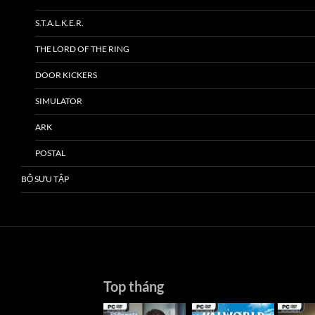
S.T.A.L.K.E.R.
THE LORD OF THE RING
DOOR KICKERS
SIMULATOR
ARK
POSTAL
BỘ SƯU TẬP
Top tháng