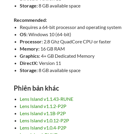
Storage:
8 GB available space
Recommended:
Requires a 64-bit processor and operating system
OS:
Windows 10 (64-bit)
Processor:
2.8 Ghz QuadCore CPU or faster
Memory:
16 GB RAM
Graphics:
4+ GB Dedicated Memory
DirectX:
Version 11
Storage:
8 GB available space
Phiên bản khác
Lens Island v1.1.43-RUNE
Lens Island v1.1.2-P2P
Lens Island v1.1B-P2P
Lens Island v1.0.12-P2P
Lens Island v1.0.4-P2P