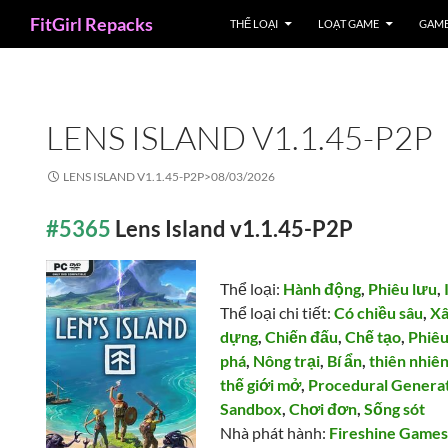
Search
FitGirl Repacks
THỂ LOẠI
LOẠT GAME
GAME
LENS ISLAND V1.1.45-P2P
LENS ISLAND V1.1.45-P2P>
08/03/2026
#5365
Lens Island v1.1.45-P2P
Thể loại:
Hành động
,
Phiêu lưu
,
Thể loại chi tiết:
Có chiều sâu
,
Xâ
dựng
,
Chiến đấu
,
Chế tạo
,
Phiêu
phá
,
Nông trại
,
Bí ẩn
,
thiên nhiê
thế giới mở
,
Procedural Genera
Sandbox
,
Chơi đơn
,
Sống sót
Nhà phát hành:
Fireshine Game