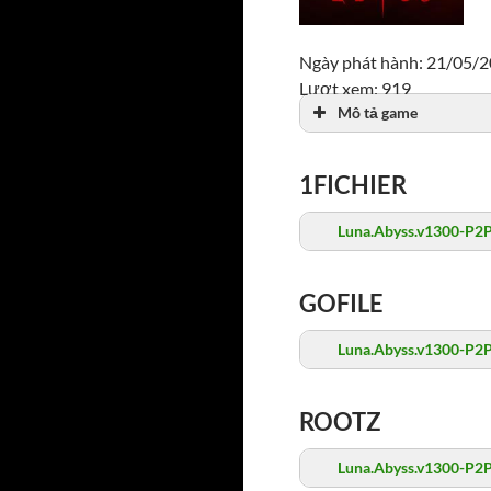
Ngày phát hành: 21/05/
Lượt xem: 919
Mô tả game
1FICHIER
Luna.Abyss.v1300-P2P
GOFILE
Luna.Abyss.v1300-P2P
ROOTZ
Luna.Abyss.v1300-P2P