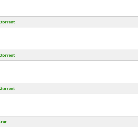
.torrent
.torrent
.torrent
.rar