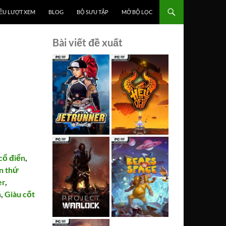
ỀU LƯỢT XEM
BLOG
BỘ SƯU TẬP
MỞ BỘ LỌC
Bài viết đề xuất
cổ điển
,
n thứ
er
,
n
,
Giàu cốt