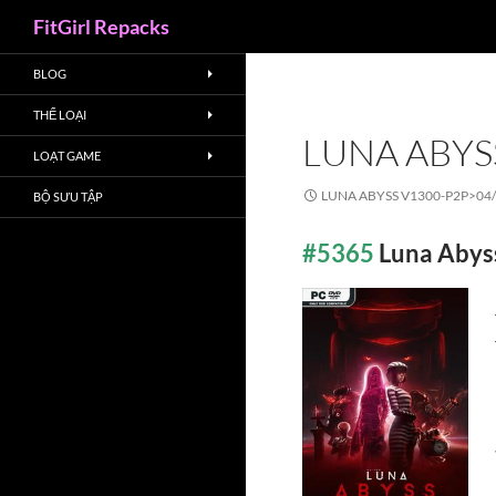
Search
FitGirl Repacks
BLOG
THỂ LOẠI
LUNA ABYS
LOẠT GAME
LUNA ABYSS V1300-P2P>
04
BỘ SƯU TẬP
#5365
Luna Abys