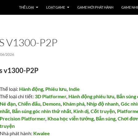
THỂ LOẠI
LOẠT GAME
GAME MỚI PHÁT HÀNH
GAME NHI
S V1300-P2P
/06/2026
s v1300-P2P
Thể loại:
Hành động
,
Phiêu lưu
,
Indie
Thể loại chi tiết:
3D Platformer
,
Hành động phiêu lưu
,
Bắn súng 
Né đạn
,
Chiến đấu
,
Demons
,
Khám phá
,
Nhịp độ nhanh
,
Góc nhì
nhất
,
Bắn súng góc nhìn thứ nhất
,
Kinh dị
,
Cốt truyện
,
Platform
Precision Platformer
,
Khoa học viễn tưởng
,
Bắn súng
,
Chơi đơ
truyện
Nhà phát hành:
Kwalee