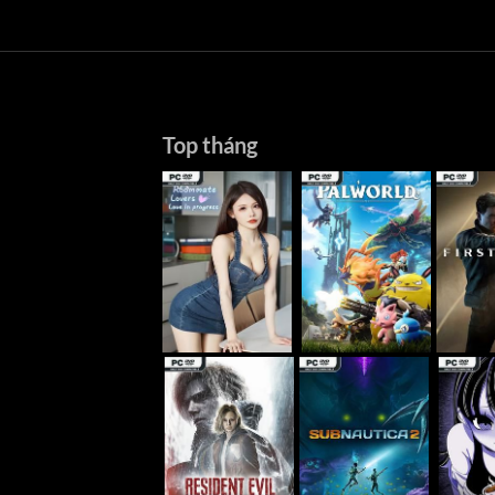
Top tháng