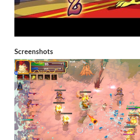
Screenshots