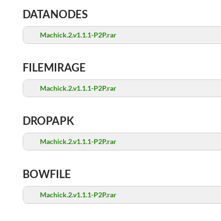
DATANODES
Machick.2.v1.1.1-P2P.rar
FILEMIRAGE
Machick.2.v1.1.1-P2P.rar
DROPAPK
Machick.2.v1.1.1-P2P.rar
BOWFILE
Machick.2.v1.1.1-P2P.rar