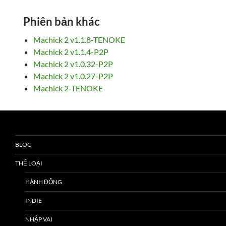
Phiên bản khác
Machick 2 v1.1.8-TENOKE
Machick 2 v1.1.4-P2P
Machick 2 v1.0.32-P2P
Machick 2 v1.0.27-P2P
Machick 2-TENOKE
BLOG
THỂ LOẠI
HÀNH ĐỘNG
INDIE
NHẬP VAI