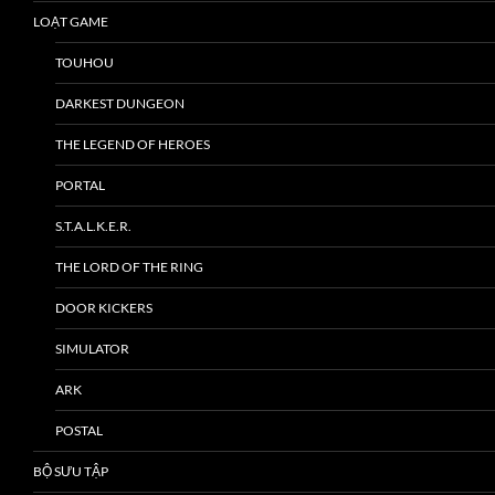
LOẠT GAME
TOUHOU
DARKEST DUNGEON
THE LEGEND OF HEROES
PORTAL
S.T.A.L.K.E.R.
THE LORD OF THE RING
DOOR KICKERS
SIMULATOR
ARK
POSTAL
BỘ SƯU TẬP