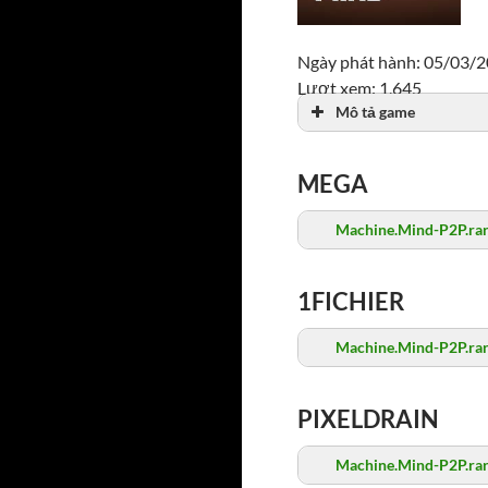
Ngày phát hành: 05/03/
Lượt xem: 1,645
Mô tả game
MEGA
Machine.Mind-P2P.ra
1FICHIER
Machine.Mind-P2P.ra
PIXELDRAIN
Machine.Mind-P2P.ra