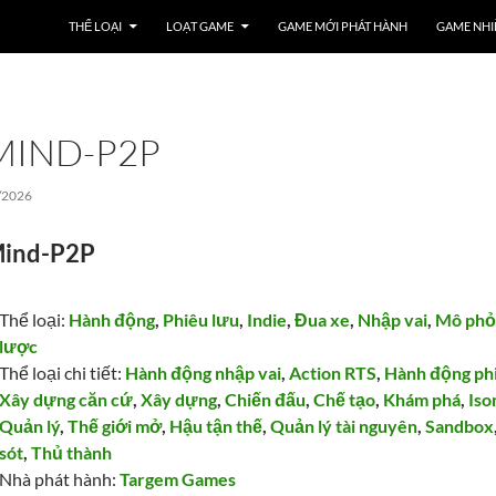
THỂ LOẠI
LOẠT GAME
GAME MỚI PHÁT HÀNH
GAME NHI
MIND-P2P
/2026
Mind-P2P
Thể loại:
Hành động
,
Phiêu lưu
,
Indie
,
Đua xe
,
Nhập vai
,
Mô phỏ
lược
Thể loại chi tiết:
Hành động nhập vai
,
Action RTS
,
Hành động ph
Xây dựng căn cứ
,
Xây dựng
,
Chiến đấu
,
Chế tạo
,
Khám phá
,
Iso
Quản lý
,
Thế giới mở
,
Hậu tận thế
,
Quản lý tài nguyên
,
Sandbox
sót
,
Thủ thành
Nhà phát hành:
Targem Games