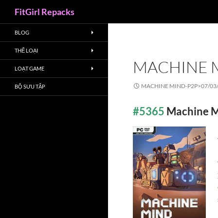
Search
FitGirl Repacks
BLOG
THỂ LOẠI
MACHINE 
LOẠT GAME
MACHINE MIND-P2P>
07/03
BỘ SƯU TẬP
#5365
Machine 