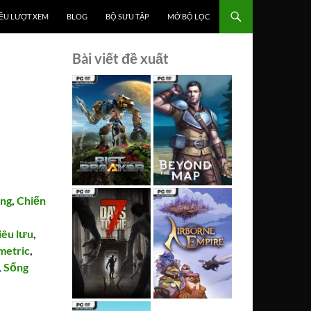
ỀU LƯỢT XEM
BLOG
BỘ SƯU TẬP
MỞ BỘ LỌC
Bài viết đề xuất
ng
,
Chiến
iêu lưu
,
metric
,
,
Sống