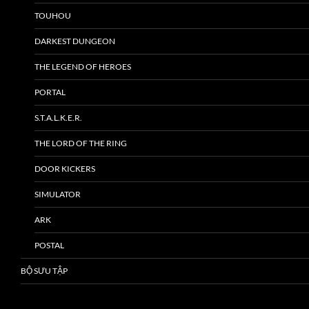
TOUHOU
DARKEST DUNGEON
THE LEGEND OF HEROES
PORTAL
S.T.A.L.K.E.R.
THE LORD OF THE RING
DOOR KICKERS
SIMULATOR
ARK
POSTAL
BỘ SƯU TẬP