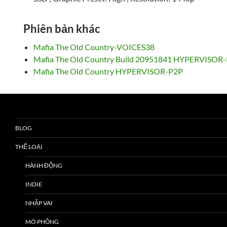
Phiên bản khác
Mafia The Old Country-VOICES38
Mafia The Old Country Build 20951841 HYPERVISOR
Mafia The Old Country HYPERVISOR-P2P
BLOG
THỂ LOẠI
HÀNH ĐỘNG
INDIE
NHẬP VAI
MÔ PHỎNG