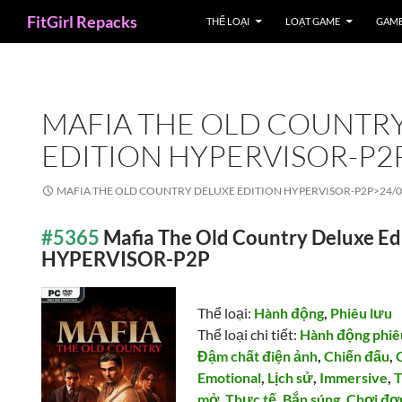
Search
FitGirl Repacks
THỂ LOẠI
LOẠT GAME
GAME
MAFIA THE OLD COUNTR
EDITION HYPERVISOR-P2
MAFIA THE OLD COUNTRY DELUXE EDITION HYPERVISOR-P2P>
24/
#5365
Mafia The Old Country Deluxe Ed
HYPERVISOR-P2P
Thể loại:
Hành động
,
Phiêu lưu
Thể loại chi tiết:
Hành động phiê
Đậm chất điện ảnh
,
Chiến đấu
,
Emotional
,
Lịch sử
,
Immersive
,
T
mở
,
Thực tế
,
Bắn súng
,
Chơi đơ