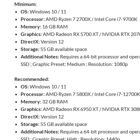
Minimum:
OS:
Windows 10 / 11
Processor:
AMD Ryzen 7 2700X / Intel Core i7-9700K
Memory:
16 GB RAM
Graphics:
AMD Radeon RX 5700 XT / NVIDIA RTX 207
DirectX:
Version 12
Storage:
55 GB available space
Additional Notes:
Requires a 64-bit processor and oper
SSD ; Graphic Preset: Medium ; Resolution: 1080p
Recommended:
OS:
Windows 10 / 11
Processor:
AMD Ryzen 7 5800X / Intel Core i7-12700
Memory:
32 GB RAM
Graphics:
AMD Radeon RX 6950 XT / NVIDIA RTX 3080
DirectX:
Version 12
Storage:
55 GB available space
Additional Notes:
Requires a 64-bit processor and oper
SSD ; Graphic Preset: High ; Resolution: 1440p