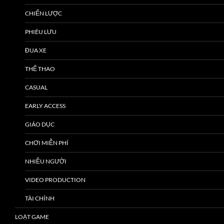
CHIẾN LƯỢC
PHIÊU LƯU
ĐUA XE
THỂ THAO
CASUAL
EARLY ACCESS
GIÁO DỤC
CHƠI MIỄN PHÍ
NHIỀU NGƯỜI
VIDEO PRODUCTION
TÀI CHÍNH
LOẠT GAME