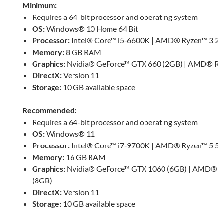
Minimum:
Requires a 64-bit processor and operating system
OS:
Windows® 10 Home 64 Bit
Processor:
Intel® Core™ i5-6600K | AMD® Ryzen™ 3 
Memory:
8 GB RAM
Graphics:
Nvidia® GeForce™ GTX 660 (2GB) | AMD® R
DirectX:
Version 11
Storage:
10 GB available space
Recommended:
Requires a 64-bit processor and operating system
OS:
Windows® 11
Processor:
Intel® Core™ i7-9700K | AMD® Ryzen™ 5 
Memory:
16 GB RAM
Graphics:
Nvidia® GeForce™ GTX 1060 (6GB) | AMD®
(8GB)
DirectX:
Version 11
Storage:
10 GB available space