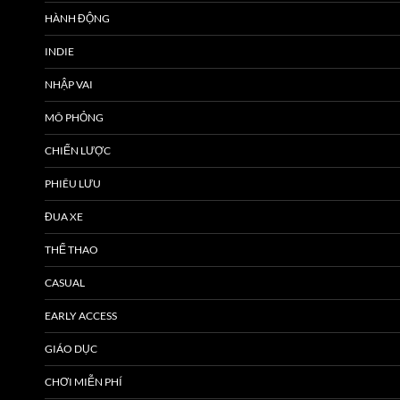
HÀNH ĐỘNG
INDIE
NHẬP VAI
MÔ PHỎNG
CHIẾN LƯỢC
PHIÊU LƯU
ĐUA XE
THỂ THAO
CASUAL
EARLY ACCESS
GIÁO DỤC
CHƠI MIỄN PHÍ