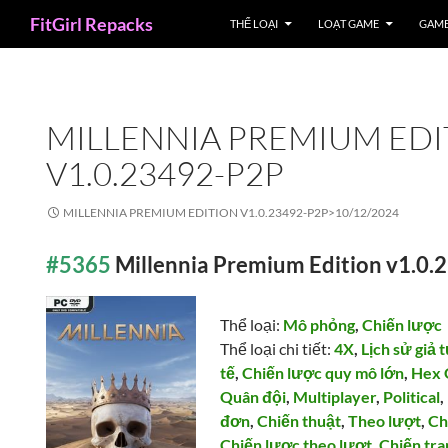
Search
FitGirl Repacks
THỂ LOẠI
LOẠT GAME
GAME
MILLENNIA PREMIUM EDI
V1.0.23492-P2P
MILLENNIA PREMIUM EDITION V1.0.23492-P2P>
10/12/2024
#5365
Millennia Premium Edition v1.0
Thể loại:
Mô phỏng
,
Chiến lược
Thể loại chi tiết:
4X
,
Lịch sử giả
tế
,
Chiến lược quy mô lớn
,
Hex 
Quân đội
,
Multiplayer
,
Political
,
đơn
,
Chiến thuật
,
Theo lượt
,
Ch
Chiến lược theo lượt
,
Chiến tr