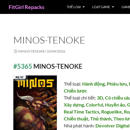
Search
FitGirl Repacks
THỂ LOẠI
LOẠT GAME
GAME
MINOS-TENOKE
MINOS-TENOKE>
10/04/2026
#5365
MINOS-TENOKE
Thể loại:
Hành động
,
Phiêu lưu
,
Chiến lược
Thể loại chi tiết:
3D
,
Có chiều sâ
Xây dựng
,
Colorful
,
Huyền ảo
,
G
Real Time Tactics
,
Roguelike
,
Ro
Chiến thuật
,
Thủ thành
,
Theo l
Nhà phát hành:
Devolver Digital