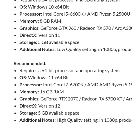
OS:
Windows 10 x64 Bit
Processor:
Intel Core i5-6600K / AMD Ryzen 5 2500U
Memory:
8 GB RAM
Graphics:
GeForce GTX 960 / Radeon RX 570 / Arc A38
DirectX:
Version 11
Storage:
5 GB available space
Additional Notes:
Low Quality setting, in 1080p, produ
Recommended:
Requires a 64-bit processor and operating system
OS:
Windows 11 x64 Bit
Processor:
Intel Core i7-6700K / AMD AMD Ryzen 5 
Memory:
16 GB RAM
Graphics:
GeForce RTX 2070 / Radeon RX 5700 XT / Ar
DirectX:
Version 12
Storage:
5 GB available space
Additional Notes:
High Quality setting, in 1080p, prod