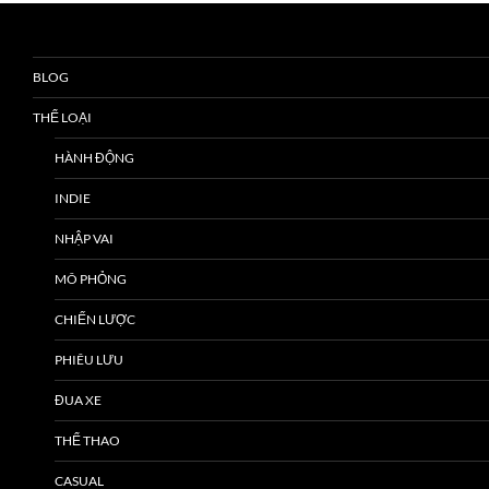
BLOG
THỂ LOẠI
HÀNH ĐỘNG
INDIE
NHẬP VAI
MÔ PHỎNG
CHIẾN LƯỢC
PHIÊU LƯU
ĐUA XE
THỂ THAO
CASUAL