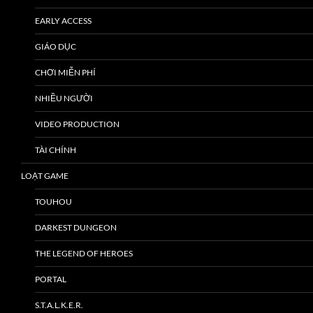
EARLY ACCESS
GIÁO DỤC
CHƠI MIỄN PHÍ
NHIỀU NGƯỜI
VIDEO PRODUCTION
TÀI CHÍNH
LOẠT GAME
TOUHOU
DARKEST DUNGEON
THE LEGEND OF HEROES
PORTAL
S.T.A.L.K.E.R.