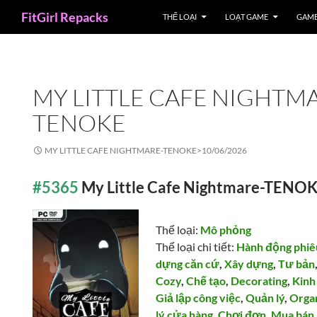
Search
FitGirl Repacks
THỂ LOẠI
LOẠT GAME
GAME
MY LITTLE CAFE NIGHTM
TENOKE
MY LITTLE CAFE NIGHTMARE-TENOKE>
10/06/2026
#5365
My Little Cafe Nightmare-TENO
Thể loại:
Mô phỏng
Thể loại chi tiết:
Hành động phiê
dựng căn cứ
,
Xây dựng
,
Tư bản
Cozy
,
Chế tạo
,
Decorating
,
Kinh
Giả lập công việc
,
Quản lý
,
Orga
lý cửa hàng
,
Chơi đơn
,
Mua bán