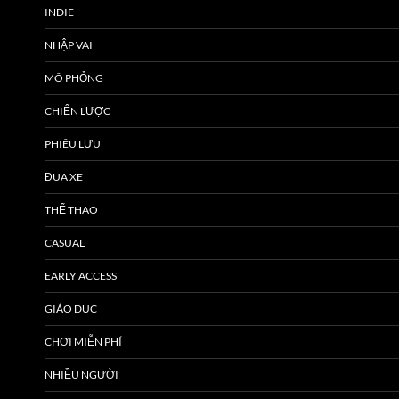
INDIE
NHẬP VAI
MÔ PHỎNG
CHIẾN LƯỢC
PHIÊU LƯU
ĐUA XE
THỂ THAO
CASUAL
EARLY ACCESS
GIÁO DỤC
CHƠI MIỄN PHÍ
NHIỀU NGƯỜI