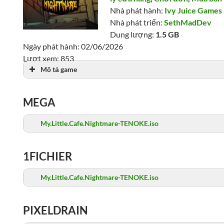
Nhà phát hành:
Ivy Juice Games
Nhà phát triển:
SethMadDev
Dung lượng:
1.5 GB
Ngày phát hành: 02/06/2026
Lượt xem: 853
Mô tả game
MEGA
My.Little.Cafe.Nightmare-TENOKE.iso
1FICHIER
My.Little.Cafe.Nightmare-TENOKE.iso
PIXELDRAIN