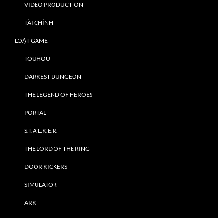
VIDEO PRODUCTION
TÀI CHÍNH
LOẠT GAME
TOUHOU
DARKEST DUNGEON
THE LEGEND OF HEROES
PORTAL
S.T.A.L.K.E.R.
THE LORD OF THE RING
DOOR KICKERS
SIMULATOR
ARK