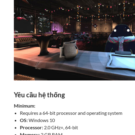
Yêu cầu hệ thống
Minimum:
Requires a 64-bit processor and operating system
OS:
Windows 10
Processor:
2.0 GHz+, 64-bit
Memory:
2 GB RAM