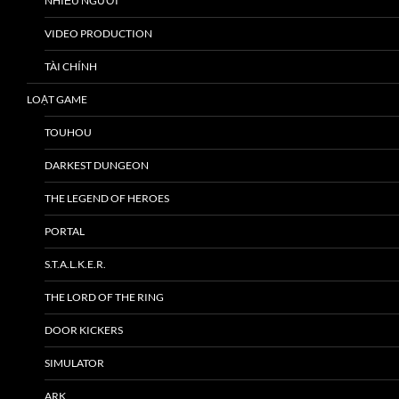
NHIỀU NGƯỜI
VIDEO PRODUCTION
TÀI CHÍNH
LOẠT GAME
TOUHOU
DARKEST DUNGEON
THE LEGEND OF HEROES
PORTAL
S.T.A.L.K.E.R.
THE LORD OF THE RING
DOOR KICKERS
SIMULATOR
ARK