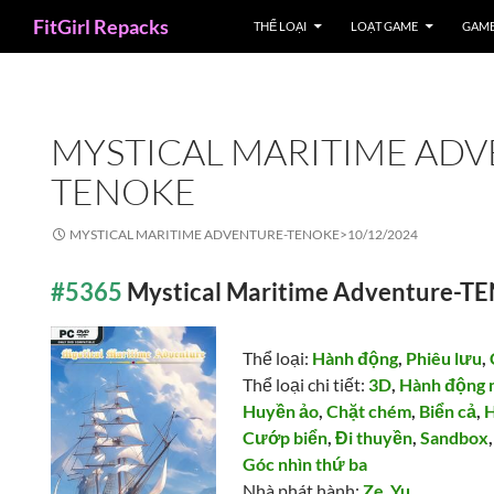
Search
FitGirl Repacks
THỂ LOẠI
LOẠT GAME
GAME
MYSTICAL MARITIME AD
TENOKE
MYSTICAL MARITIME ADVENTURE-TENOKE>
10/12/2024
#5365
Mystical Maritime Adventure-
Thể loại:
Hành động
,
Phiêu lưu
,
Thể loại chi tiết:
3D
,
Hành động 
Huyền ảo
,
Chặt chém
,
Biển cả
,
H
Cướp biển
,
Đi thuyền
,
Sandbox
Góc nhìn thứ ba
Nhà phát hành:
Ze_Yu