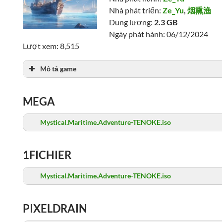
Nhà phát triển:
Ze_Yu
,
烟熏渔
Dung lượng:
2.3 GB
Ngày phát hành: 06/12/2024
Lượt xem: 8,515
Mô tả game
MEGA
Mystical.Maritime.Adventure-TENOKE.iso
1FICHIER
Mystical.Maritime.Adventure-TENOKE.iso
PIXELDRAIN