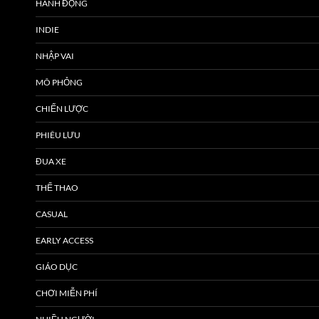
HÀNH ĐỘNG
INDIE
NHẬP VAI
MÔ PHỎNG
CHIẾN LƯỢC
PHIÊU LƯU
ĐUA XE
THỂ THAO
CASUAL
EARLY ACCESS
GIÁO DỤC
CHƠI MIỄN PHÍ