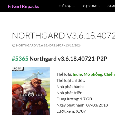
Search
FitGirl Repacks
THỂ LOẠI
LOẠT GAME
GAME
NORTHGARD V3.6.18.407
NORTHGARD V3.6.18.40721-P2P>
13/12/2024
#5365
Northgard v3.6.18.40721-P2P
Thể loại:
Indie
,
Mô phỏng
,
Chiến
Thể loại chi tiết:
Nhà phát hành:
Nhà phát triển:
Dung lượng:
1.7 GB
Ngày phát hành: 07/03/2018
Lượt xem: 9,707