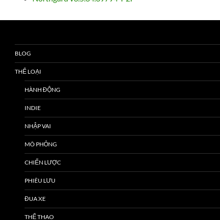
BLOG
THỂ LOẠI
HÀNH ĐỘNG
INDIE
NHẬP VAI
MÔ PHỎNG
CHIẾN LƯỢC
PHIÊU LƯU
ĐUA XE
THỂ THAO