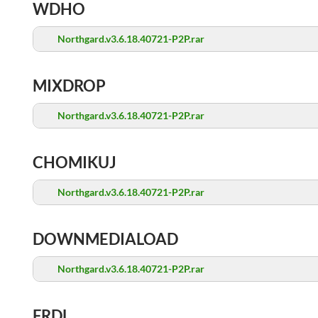
WDHO
Northgard.v3.6.18.40721-P2P.rar
MIXDROP
Northgard.v3.6.18.40721-P2P.rar
CHOMIKUJ
Northgard.v3.6.18.40721-P2P.rar
DOWNMEDIALOAD
Northgard.v3.6.18.40721-P2P.rar
FRDL