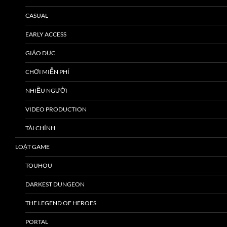
CASUAL
EARLY ACCESS
GIÁO DỤC
CHƠI MIỄN PHÍ
NHIỀU NGƯỜI
VIDEO PRODUCTION
TÀI CHÍNH
LOẠT GAME
TOUHOU
DARKEST DUNGEON
THE LEGEND OF HEROES
PORTAL