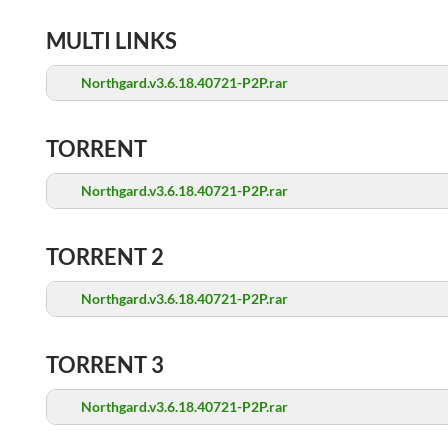
MULTI LINKS
Northgard.v3.6.18.40721-P2P.rar
TORRENT
Northgard.v3.6.18.40721-P2P.rar
TORRENT 2
Northgard.v3.6.18.40721-P2P.rar
TORRENT 3
Northgard.v3.6.18.40721-P2P.rar