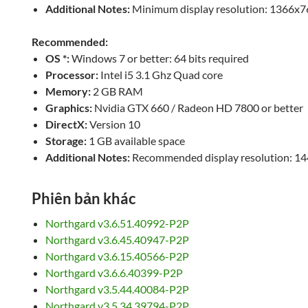
Additional Notes:
Minimum display resolution: 1366x
Recommended:
OS *:
Windows 7 or better: 64 bits required
Processor:
Intel i5 3.1 Ghz Quad core
Memory:
2 GB RAM
Graphics:
Nvidia GTX 660 / Radeon HD 7800 or better
DirectX:
Version 10
Storage:
1 GB available space
Additional Notes:
Recommended display resolution: 1
Phiên bản khác
Northgard v3.6.51.40992-P2P
Northgard v3.6.45.40947-P2P
Northgard v3.6.15.40566-P2P
Northgard v3.6.6.40399-P2P
Northgard v3.5.44.40084-P2P
Northgard v3.5.34.39794-P2P