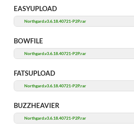
EASYUPLOAD
Northgard.v3.6.18.40721-P2P.rar
BOWFILE
Northgard.v3.6.18.40721-P2P.rar
FATSUPLOAD
Northgard.v3.6.18.40721-P2P.rar
BUZZHEAVIER
Northgard.v3.6.18.40721-P2P.rar