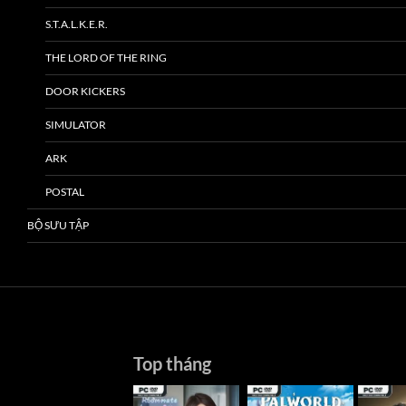
S.T.A.L.K.E.R.
THE LORD OF THE RING
DOOR KICKERS
SIMULATOR
ARK
POSTAL
BỘ SƯU TẬP
Top tháng