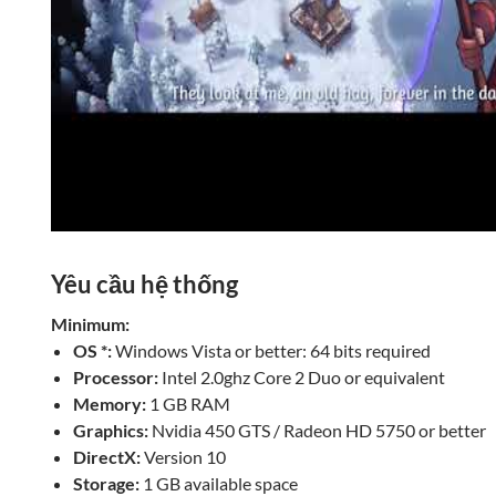
Yêu cầu hệ thống
Minimum:
OS *:
Windows Vista or better: 64 bits required
Processor:
Intel 2.0ghz Core 2 Duo or equivalent
Memory:
1 GB RAM
Graphics:
Nvidia 450 GTS / Radeon HD 5750 or better
DirectX:
Version 10
Storage:
1 GB available space