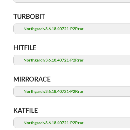
TURBOBIT
Northgard.v3.6.18.40721-P2P.rar
HITFILE
Northgard.v3.6.18.40721-P2P.rar
MIRRORACE
Northgard.v3.6.18.40721-P2P.rar
KATFILE
Northgard.v3.6.18.40721-P2P.rar