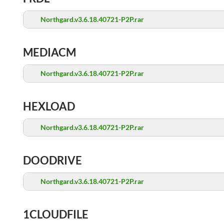
Northgard.v3.6.18.40721-P2P.rar
MEDIACM
Northgard.v3.6.18.40721-P2P.rar
HEXLOAD
Northgard.v3.6.18.40721-P2P.rar
DOODRIVE
Northgard.v3.6.18.40721-P2P.rar
1CLOUDFILE