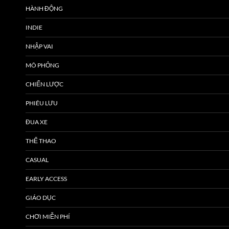
HÀNH ĐỘNG
INDIE
NHẬP VAI
MÔ PHỎNG
CHIẾN LƯỢC
PHIÊU LƯU
ĐUA XE
THỂ THAO
CASUAL
EARLY ACCESS
GIÁO DỤC
CHƠI MIỄN PHÍ