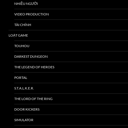
NHIỀU NGƯỜI
VIDEO PRODUCTION
TÀI CHÍNH
LOẠT GAME
TOUHOU
DARKEST DUNGEON
THE LEGEND OF HEROES
PORTAL
S.T.A.L.K.E.R.
THE LORD OF THE RING
DOOR KICKERS
SIMULATOR