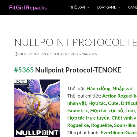
Search
FitGirl Repacks
THỂ LOẠI
LOẠT GAME
GAME
NULLPOINT PROTOCOL-T
NULLPOINT PROTOCOL-TENOKE>
07/04/2026
#5365
Nullpoint Protocol-TENOKE
Thể loại:
Hành động
,
Nhập vai
Thể loại chi tiết:
Action Roguelik
nhân vật
,
Hợp tác
,
Cute
,
Difficul
Isometric
,
Hợp tác cục bộ
,
Loot
Hợp tác trực tuyến
,
Chết vĩnh v
Roguelike
,
Roguelite
,
Souls-like
Nhà phát hành:
Everbloom Gam