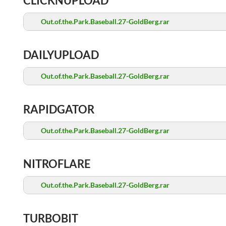
CLICKNUPLOAD
Out.of.the.Park.Baseball.27-GoldBerg.rar
DAILYUPLOAD
Out.of.the.Park.Baseball.27-GoldBerg.rar
RAPIDGATOR
Out.of.the.Park.Baseball.27-GoldBerg.rar
NITROFLARE
Out.of.the.Park.Baseball.27-GoldBerg.rar
TURBOBIT