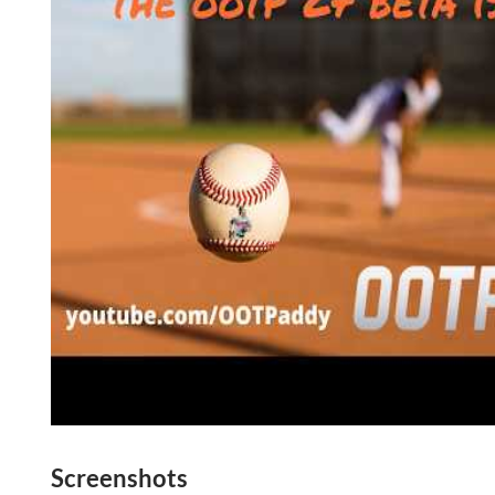
Screenshots