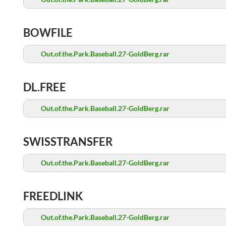
BOWFILE
Out.of.the.Park.Baseball.27-GoldBerg.rar
DL.FREE
Out.of.the.Park.Baseball.27-GoldBerg.rar
SWISSTRANSFER
Out.of.the.Park.Baseball.27-GoldBerg.rar
FREEDLINK
Out.of.the.Park.Baseball.27-GoldBerg.rar