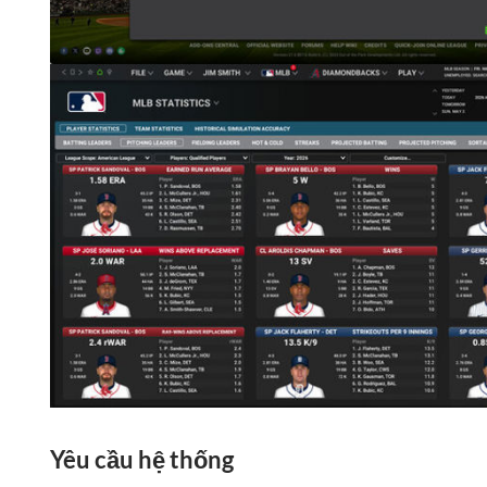
Yêu cầu hệ thống