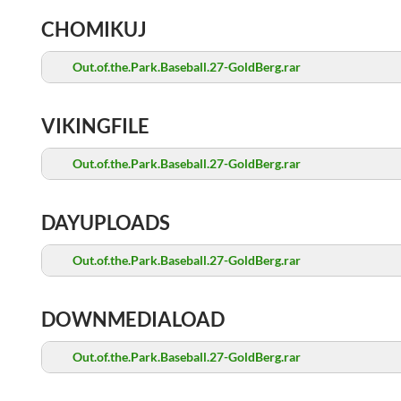
CHOMIKUJ
Out.of.the.Park.Baseball.27-GoldBerg.rar
VIKINGFILE
Out.of.the.Park.Baseball.27-GoldBerg.rar
DAYUPLOADS
Out.of.the.Park.Baseball.27-GoldBerg.rar
DOWNMEDIALOAD
Out.of.the.Park.Baseball.27-GoldBerg.rar