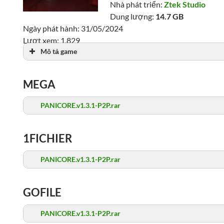
Nhà phát triển:
Ztek Studio
Dung lượng:
14.7 GB
Ngày phát hành: 31/05/2024
Lượt xem: 1,829
Mô tả game
MEGA
PANICORE.v1.3.1-P2P.rar
1FICHIER
PANICORE.v1.3.1-P2P.rar
GOFILE
PANICORE.v1.3.1-P2P.rar