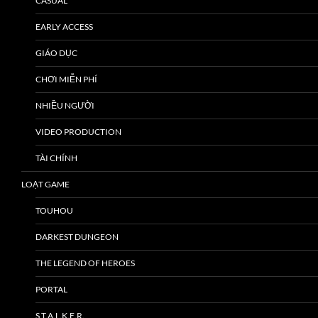
CASUAL
EARLY ACCESS
GIÁO DỤC
CHƠI MIỄN PHÍ
NHIỀU NGƯỜI
VIDEO PRODUCTION
TÀI CHÍNH
LOẠT GAME
TOUHOU
DARKEST DUNGEON
THE LEGEND OF HEROES
PORTAL
S.T.A.L.K.E.R.