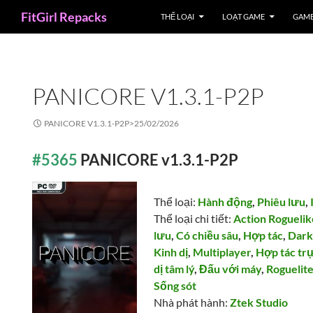
Search
FitGirl Repacks
THỂ LOẠI
LOẠT GAME
GAME
PANICORE V1.3.1-P2P
PANICORE V1.3.1-P2P>
25/02/2026
#5365
PANICORE v1.3.1-P2P
Thể loại:
Hành động
,
Phiêu lưu
,
Thể loại chi tiết:
Action Roguelik
lưu
,
Có chiều sâu
,
Hợp tác
,
Dar
Kinh dị
,
Multiplayer
,
Hợp tác tr
dị tâm lý
,
Đấu với máy
,
Roguelit
Sống sót
Nhà phát hành:
Ztek Studio