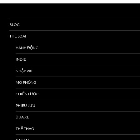
BLOG
THỂ LOẠI
HÀNH ĐỘNG
INDIE
NHẬP VAI
MÔ PHỎNG
CHIẾN LƯỢC
PHIÊU LƯU
ĐUA XE
THỂ THAO