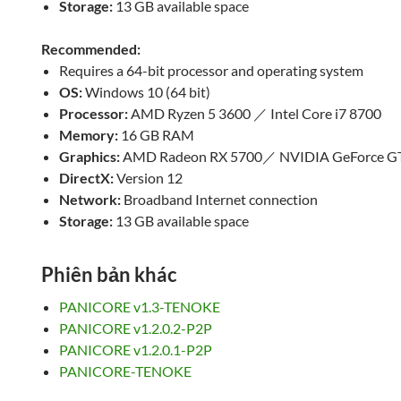
Storage:
13 GB available space
Recommended:
Requires a 64-bit processor and operating system
OS:
Windows 10 (64 bit)
Processor:
AMD Ryzen 5 3600 ／ Intel Core i7 8700
Memory:
16 GB RAM
Graphics:
AMD Radeon RX 5700／ NVIDIA GeForce G
DirectX:
Version 12
Network:
Broadband Internet connection
Storage:
13 GB available space
Phiên bản khác
PANICORE v1.3-TENOKE
PANICORE v1.2.0.2-P2P
PANICORE v1.2.0.1-P2P
PANICORE-TENOKE