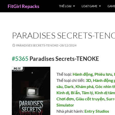
Search
FitGirl Repacks
THỂ LOẠI
LOẠT GAME
GAME
PARADISES SECRETS-TEN
PARADISES SECRETS-TENOKE>
28/12/2024
#5365
Paradises Secrets-TENOKE
Thể loại:
Hành động
,
Phiêu lưu
,
Thể loại chi tiết:
3D
,
Hành động 
sâu
,
Dark
,
Khám phá
,
Góc nhìn t
Kinh dị
,
Bí ẩn
,
Tâm lý
,
Kinh dị tâm
Chơi đơn
,
Giàu cốt truyện
,
Surr
Simulator
Nhà phát hành:
Entry Studios