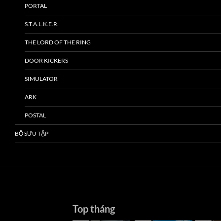
PORTAL
S.T.A.L.K.E.R.
THE LORD OF THE RING
DOOR KICKERS
SIMULATOR
ARK
POSTAL
BỘ SƯU TẬP
Top tháng