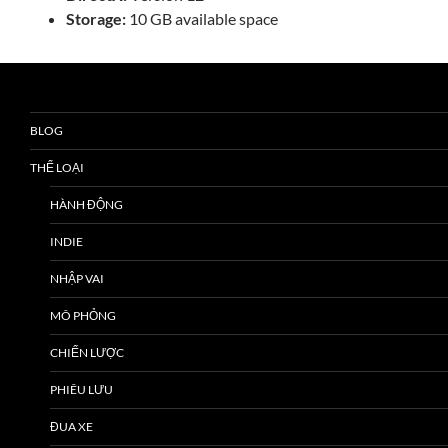
Storage:
10 GB available space
BLOG
THỂ LOẠI
HÀNH ĐỘNG
INDIE
NHẬP VAI
MÔ PHỎNG
CHIẾN LƯỢC
PHIÊU LƯU
ĐUA XE