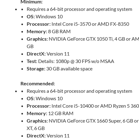
Minimum:
Requires a 64-bit processor and operating system
OS:
Windows 10
Processor:
Intel Core i5-3570 or AMD FX-8350
Memory:
8 GB RAM
Graphics:
NVIDIA GeForce GTX 1050 Ti, 4 GB or A
GB
DirectX:
Version 11
Test:
Details: 1080p @ 30 FPS w/o MSAA
Storage:
30 GB available space
Recommended:
Requires a 64-bit processor and operating system
OS:
Windows 10
Processor:
Intel Core i5-10400 or AMD Ryzen 5 36
Memory:
12 GB RAM
Graphics:
NVIDIA GeForce GTX 1660 Super, 6 GB o
XT, 6 GB
DirectX:
Version 11