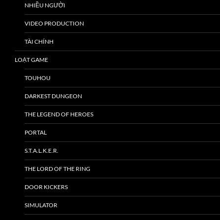
NHIỀU NGƯỜI
VIDEO PRODUCTION
TÀI CHÍNH
LOẠT GAME
TOUHOU
DARKEST DUNGEON
THE LEGEND OF HEROES
PORTAL
S.T.A.L.K.E.R.
THE LORD OF THE RING
DOOR KICKERS
SIMULATOR