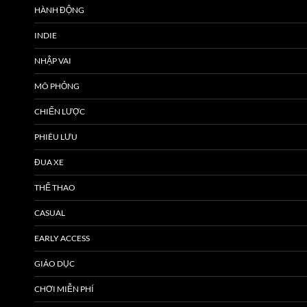
HÀNH ĐỘNG
INDIE
NHẬP VAI
MÔ PHỎNG
CHIẾN LƯỢC
PHIÊU LƯU
ĐUA XE
THỂ THAO
CASUAL
EARLY ACCESS
GIÁO DỤC
CHƠI MIỄN PHÍ