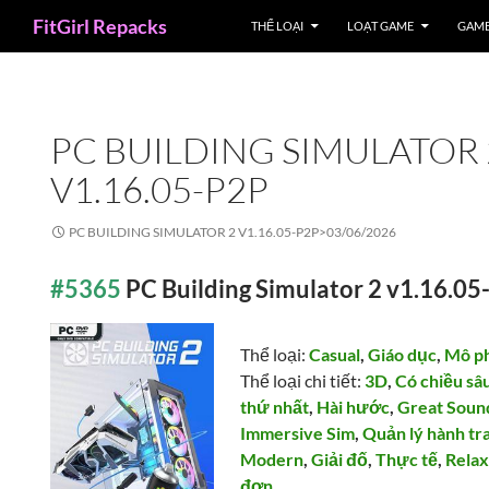
Search
FitGirl Repacks
THỂ LOẠI
LOẠT GAME
GAME
PC BUILDING SIMULATOR 
V1.16.05-P2P
PC BUILDING SIMULATOR 2 V1.16.05-P2P>
03/06/2026
#5365
PC Building Simulator 2 v1.16.0
Thể loại:
Casual
,
Giáo dục
,
Mô p
Thể loại chi tiết:
3D
,
Có chiều sâ
thứ nhất
,
Hài hước
,
Great Soun
Immersive Sim
,
Quản lý hành tr
Modern
,
Giải đố
,
Thực tế
,
Relax
đơn