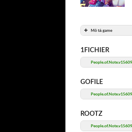
Mô tả game
1FICHIER
People.of.Note.v1560
GOFILE
People.of.Note.v1560
ROOTZ
People.of.Note.v1560