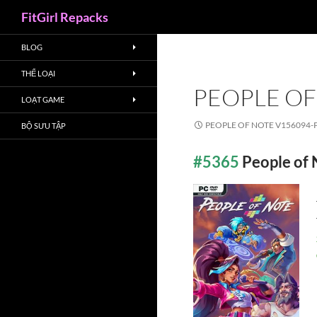
Search
FitGirl Repacks
BLOG
THỂ LOẠI
PEOPLE OF
LOẠT GAME
PEOPLE OF NOTE V156094-
BỘ SƯU TẬP
#5365
People of