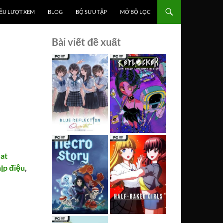
ỀU LƯỢT XEM
BLOG
BỘ SƯU TẬP
MỞ BỘ LỌC
Bài viết đề xuất
at
ịp điệu
,