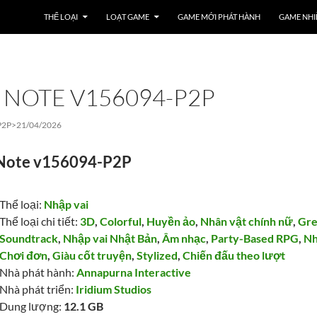
THỂ LOẠI
LOẠT GAME
GAME MỚI PHÁT HÀNH
GAME NHI
 NOTE V156094-P2P
P2P>
21/04/2026
 Note v156094-P2P
Thể loại:
Nhập vai
Thể loại chi tiết:
3D
,
Colorful
,
Huyền ảo
,
Nhân vật chính nữ
,
Gre
Soundtrack
,
Nhập vai Nhật Bản
,
Âm nhạc
,
Party-Based RPG
,
Nh
Chơi đơn
,
Giàu cốt truyện
,
Stylized
,
Chiến đấu theo lượt
Nhà phát hành:
Annapurna Interactive
Nhà phát triển:
Iridium Studios
Dung lượng:
12.1 GB