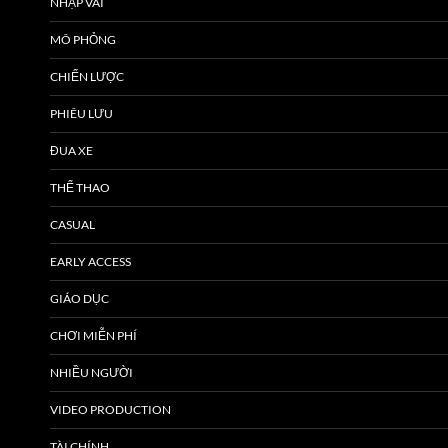
NHẬP VAI
MÔ PHỎNG
CHIẾN LƯỢC
PHIÊU LƯU
ĐUA XE
THỂ THAO
CASUAL
EARLY ACCESS
GIÁO DỤC
CHƠI MIỄN PHÍ
NHIỀU NGƯỜI
VIDEO PRODUCTION
TÀI CHÍNH