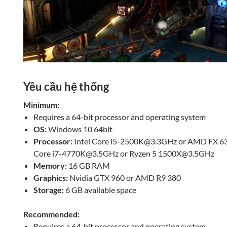
Yêu cầu hệ thống
Minimum:
Requires a 64-bit processor and operating system
OS:
Windows 10 64bit
Processor:
Intel Core
i5-2500K@3.3GHz
or AMD FX
6
Core
i7-4770K@3.5GHz
or Ryzen 5
1500X@3.5GHz
Memory:
16 GB RAM
Graphics:
Nvidia GTX 960 or AMD R9 380
Storage:
6 GB available space
Recommended:
Requires a 64-bit processor and operating system