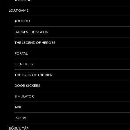
LOẠT GAME
TOUHOU
DARKEST DUNGEON
THE LEGEND OF HEROES
PORTAL
S.T.A.L.K.E.R.
THE LORD OF THE RING
DOOR KICKERS
SIMULATOR
ARK
POSTAL
BỘ SƯU TẬP