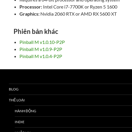
Processor:
Intel Core i7-7700K or Ryzen 5 1600
Graphics:
Nvidia 2060 RTX or AMD RX 5600 XT
Phiên bản khác
Pinball M v1.0.10-P2P
Pinball M v1.0.9-P2P
Pinball M v1.0.4-P2P
BLOG
THỂ LOẠI
HÀNH ĐỘNG
INDIE