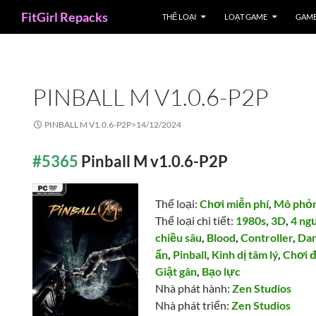
Search
FitGirl Repacks
THỂ LOẠI
LOẠT GAME
GAME
PINBALL M V1.0.6-P2P
PINBALL M V1.0.6-P2P>
14/12/2024
#5365
Pinball M v1.0.6-P2P
Thể loại:
Chơi miễn phí
,
Mô phỏ
Thể loại chi tiết:
1980s
,
3D
,
4 ng
chiều sâu
,
Blood
,
Controller
,
Da
ẩn
,
Pinball
,
Kinh dị tâm lý
,
Chơi 
Giật gân
,
Bạo lực
Nhà phát hành:
Zen Studios
Nhà phát triển:
Zen Studios