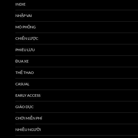
INDIE
NHẬP VAI
MÔ PHỎNG
CHIẾN LƯỢC
PHIÊU LƯU
ĐUA XE
THỂ THAO
CASUAL
EARLY ACCESS
GIÁO DỤC
CHƠI MIỄN PHÍ
NHIỀU NGƯỜI