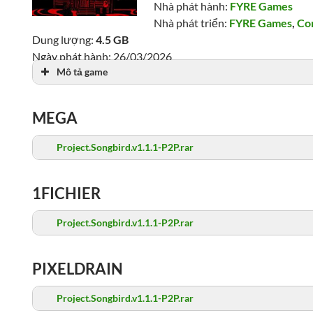
Nhà phát hành:
FYRE Games
Nhà phát triển:
FYRE Games
,
Co
Dung lượng:
4.5 GB
Ngày phát hành: 26/03/2026
Mô tả game
Lượt xem: 1,507
MEGA
Project.Songbird.v1.1.1-P2P.rar
1FICHIER
Project.Songbird.v1.1.1-P2P.rar
PIXELDRAIN
Project.Songbird.v1.1.1-P2P.rar