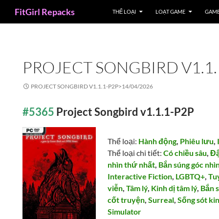
Search
FitGirl Repacks
THỂ LOẠI
LOẠT GAME
GAME
PROJECT SONGBIRD V1.1.
PROJECT SONGBIRD V1.1.1-P2P>
14/04/2026
#5365
Project Songbird v1.1.1-P2P
Thể loại:
Hành động
,
Phiêu lưu
,
Thể loại chi tiết:
Có chiều sâu
,
Đậ
nhìn thứ nhất
,
Bắn súng góc nhì
Interactive Fiction
,
LGBTQ+
,
Tu
viễn
,
Tâm lý
,
Kinh dị tâm lý
,
Bắn 
cốt truyện
,
Surreal
,
Sống sót kin
Simulator