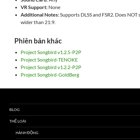
VR Support:
None
Additional Notes:
Supports DLSS and FSR2. Does NOT s
wider than 21:9.
Phiên bản khác
Project Songbird v1.2.5-P2P
Project Songbird-TENOKE
Project Songbird v1.2.2-P2P
Project Songbird-GoldBerg
BLOG
THỂ LOẠI
HÀNH ĐỘNG