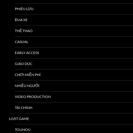
PHIÊU LƯU
ĐUA XE
THỂ THAO
CASUAL
EARLY ACCESS
GIÁO DỤC
CHƠI MIỄN PHÍ
NHIỀU NGƯỜI
VIDEO PRODUCTION
TÀI CHÍNH
LOẠT GAME
TOUHOU