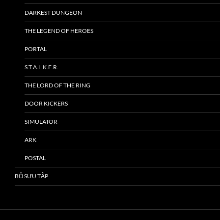
DARKEST DUNGEON
THE LEGEND OF HEROES
PORTAL
S.T.A.L.K.E.R.
THE LORD OF THE RING
DOOR KICKERS
SIMULATOR
ARK
POSTAL
BỘ SƯU TẬP