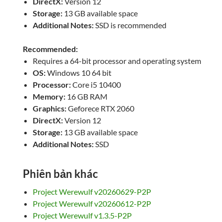
DirectX:
Version 12
Storage:
13 GB available space
Additional Notes:
SSD is recommended
Recommended:
Requires a 64-bit processor and operating system
OS:
Windows 10 64 bit
Processor:
Core i5 10400
Memory:
16 GB RAM
Graphics:
Geforece RTX 2060
DirectX:
Version 12
Storage:
13 GB available space
Additional Notes:
SSD
Phiên bản khác
Project Werewulf v20260629-P2P
Project Werewulf v20260612-P2P
Project Werewulf v1.3.5-P2P