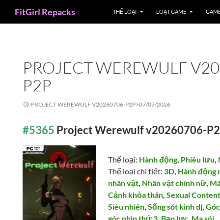
Search
FitGirl Repacks
THỂ LOẠI
LOẠT GAME
GAME
PROJECT WEREWULF V20
P2P
PROJECT WEREWULF V20260706-P2P>
07/07/2026
#5365
Project Werewulf v20260706-P
Thể loại:
Hành động
,
Phiêu lưu
,
Thể loại chi tiết:
3D
,
Hành động 
nhân vật
,
Nhân vật chính nữ
,
Má
Cảnh khỏa thân
,
Sexual Conten
Siêu nhiên
,
Sống sót kinh dị
,
Góc
góc nhìn thứ 3
,
Bạo lực
,
Ma sói