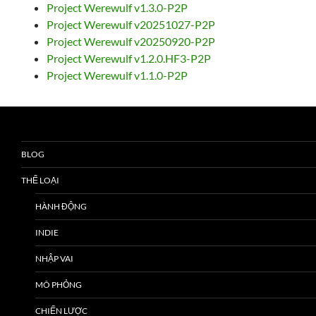
Project Werewulf v1.3.0-P2P
Project Werewulf v20251027-P2P
Project Werewulf v20250920-P2P
Project Werewulf v1.2.0.HF3-P2P
Project Werewulf v1.1.0-P2P
BLOG
THỂ LOẠI
HÀNH ĐỘNG
INDIE
NHẬP VAI
MÔ PHỎNG
CHIẾN LƯỢC