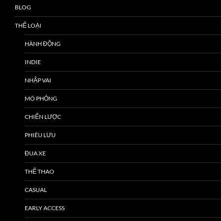
BLOG
THỂ LOẠI
HÀNH ĐỘNG
INDIE
NHẬP VAI
MÔ PHỎNG
CHIẾN LƯỢC
PHIÊU LƯU
ĐUA XE
THỂ THAO
CASUAL
EARLY ACCESS