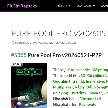
Search
FitGirl Repacks
THỂ LOẠI
LOẠT GAME
GAME
PURE POOL PRO V202605
PURE POOL PRO V20260521-P2P>
22/05/2026
#5365
Pure Pool Pro v20260521-P2P
Thể loại:
Casual
,
Indie
,
Mô phỏn
Thể loại chi tiết:
3D
,
Có chiều sâ
Góc nhìn thứ nhất
,
Immersive
,
N
Multiplayer
,
Vật lý
,
Đấu với ngư
Relaxing
,
Chơi đơn
,
Snooker
,
Ch
Nhà phát hành:
Ripstone Ltd
Nhà phát triển:
Rockwater