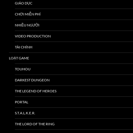
GIÁO DỤC
CHƠI MIỄN PHÍ
NHIỀU NGƯỜI
VIDEO PRODUCTION
TÀI CHÍNH
LOẠT GAME
TOUHOU
DARKEST DUNGEON
THE LEGEND OF HEROES
PORTAL
S.T.A.L.K.E.R.
THE LORD OF THE RING