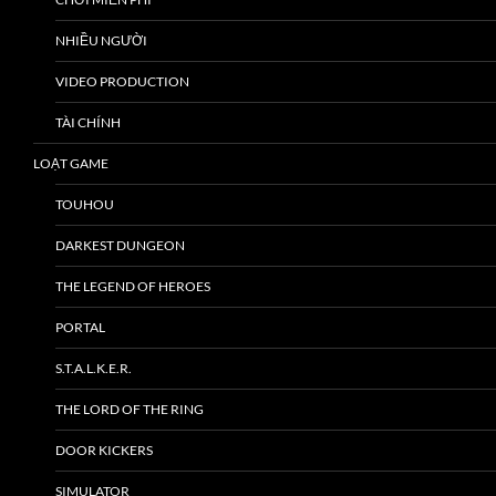
NHIỀU NGƯỜI
VIDEO PRODUCTION
TÀI CHÍNH
LOẠT GAME
TOUHOU
DARKEST DUNGEON
THE LEGEND OF HEROES
PORTAL
S.T.A.L.K.E.R.
THE LORD OF THE RING
DOOR KICKERS
SIMULATOR