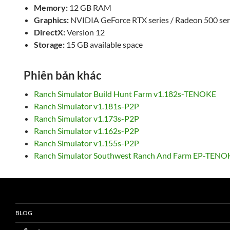
Memory:
12 GB RAM
Graphics:
NVIDIA GeForce RTX series / Radeon 500 ser
DirectX:
Version 12
Storage:
15 GB available space
Phiên bản khác
Ranch Simulator Build Hunt Farm v1.182s-TENOKE
Ranch Simulator v1.181s-P2P
Ranch Simulator v1.173s-P2P
Ranch Simulator v1.162s-P2P
Ranch Simulator v1.155s-P2P
Ranch Simulator Southwest Ranch And Farm EP-TENO
BLOG