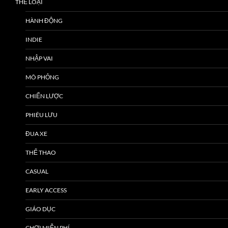
THỂ LOẠI
HÀNH ĐỘNG
INDIE
NHẬP VAI
MÔ PHỎNG
CHIẾN LƯỢC
PHIÊU LƯU
ĐUA XE
THỂ THAO
CASUAL
EARLY ACCESS
GIÁO DỤC
CHƠI MIỄN PHÍ