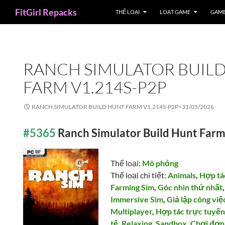
Search
FitGirl Repacks
THỂ LOẠI
LOẠT GAME
GAME
RANCH SIMULATOR BUIL
FARM V1.214S-P2P
RANCH SIMULATOR BUILD HUNT FARM V1.214S-P2P>
31/05/2026
#5365
Ranch Simulator Build Hunt Far
Thể loại:
Mô phỏng
Thể loại chi tiết:
Animals
,
Hợp tá
Farming Sim
,
Góc nhìn thứ nhất
Immersive Sim
,
Giả lập công việ
Multiplayer
,
Hợp tác trực tuyế
tế
,
Relaxing
,
Sandbox
,
Chơi đơn