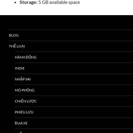
Storage:
5 GB available space
BLOG
THỂ LOẠI
HÀNH ĐỘNG
INDIE
NHẬP VAI
MÔ PHỎNG
CHIẾN LƯỢC
PHIÊU LƯU
ĐUA XE