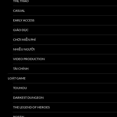
THỂ THAO
CASUAL
EARLY ACCESS
GIÁO DỤC
CHƠI MIỄN PHÍ
NHIỀU NGƯỜI
VIDEO PRODUCTION
TÀI CHÍNH
LOẠT GAME
TOUHOU
DARKEST DUNGEON
THE LEGEND OF HEROES
PORTAL