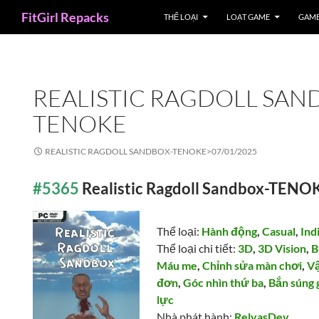
Search
FitGirl Repacks
THỂ LOẠI
LOẠT GAME
GAME
REALISTIC RAGDOLL SAN
TENOKE
REALISTIC RAGDOLL SANDBOX-TENOKE>
07/01/2025
#5365
Realistic Ragdoll Sandbox-TENO
Thể loại:
Hành động
,
Casual
,
Ind
Thể loại chi tiết:
3D
,
3D Vision
,
B
Máu me
,
Chỉnh sửa màn chơi
,
Vậ
đơn
,
Góc nhìn thứ ba
,
Bắn súng 
lực
Nhà phát hành:
RelvasDev