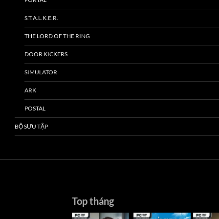
S.T.A.L.K.E.R.
THE LORD OF THE RING
DOOR KICKERS
SIMULATOR
ARK
POSTAL
BỘ SƯU TẬP
Top tháng