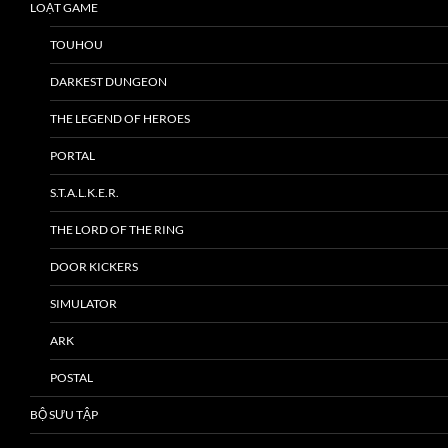
LOẠT GAME
TOUHOU
DARKEST DUNGEON
THE LEGEND OF HEROES
PORTAL
S.T.A.L.K.E.R.
THE LORD OF THE RING
DOOR KICKERS
SIMULATOR
ARK
POSTAL
BỘ SƯU TẬP