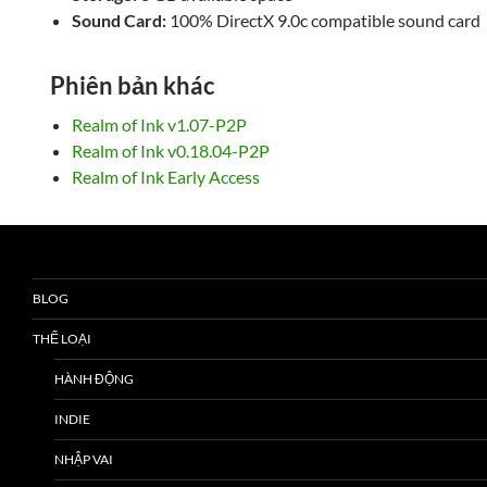
Sound Card:
100% DirectX 9.0c compatible sound card
Phiên bản khác
Realm of Ink v1.07-P2P
Realm of Ink v0.18.04-P2P
Realm of Ink Early Access
BLOG
THỂ LOẠI
HÀNH ĐỘNG
INDIE
NHẬP VAI