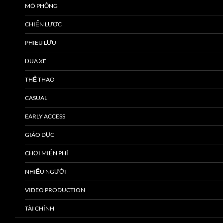
MÔ PHỎNG
CHIẾN LƯỢC
PHIÊU LƯU
ĐUA XE
THỂ THAO
CASUAL
EARLY ACCESS
GIÁO DỤC
CHƠI MIỄN PHÍ
NHIỀU NGƯỜI
VIDEO PRODUCTION
TÀI CHÍNH