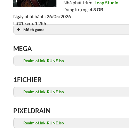
Nhà phát triển:
Leap Studio
Dung lượng:
4.8 GB
Ngày phát hành: 26/05/2026
Lượt xem: 1,286
Mô tả game
MEGA
Realm.of.Ink-RUNE.iso
1FICHIER
Realm.of.Ink-RUNE.iso
PIXELDRAIN
Realm.of.Ink-RUNE.iso