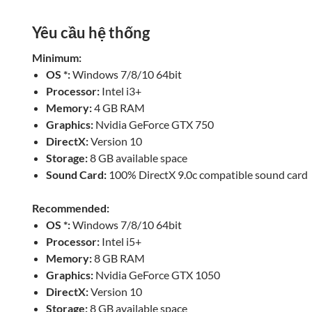
Yêu cầu hệ thống
Minimum:
OS *:
Windows 7/8/10 64bit
Processor:
Intel i3+
Memory:
4 GB RAM
Graphics:
Nvidia GeForce GTX 750
DirectX:
Version 10
Storage:
8 GB available space
Sound Card:
100% DirectX 9.0c compatible sound card
Recommended:
OS *:
Windows 7/8/10 64bit
Processor:
Intel i5+
Memory:
8 GB RAM
Graphics:
Nvidia GeForce GTX 1050
DirectX:
Version 10
Storage:
8 GB available space