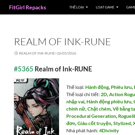
Search
FitGirl Repacks
THỂ LOẠI
LOẠT GAME
GAME
REALM OF INK-RUNE
REALM OF INK-RUNE>
26/05/2026
#5365
Realm of Ink-RUNE
Thể loại:
Hành động
,
Phiêu lưu
,
Thể loại chi tiết:
2D
,
Action Rogu
nhập vai
,
Hành động phiêu lưu
,
chính nữ
,
Chặt chém
,
Vẽ bằng t
Procedural Generation
,
Rogueli
đơn
,
Giàu cốt truyện
,
Stylized
,
Nhà phát hành:
4Divinity