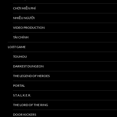
CHƠI MIỄN PHÍ
NHIỀU NGƯỜI
VIDEO PRODUCTION
TÀI CHÍNH
LOẠT GAME
TOUHOU
DARKEST DUNGEON
THE LEGEND OF HEROES
PORTAL
S.T.A.L.K.E.R.
THE LORD OF THE RING
DOOR KICKERS