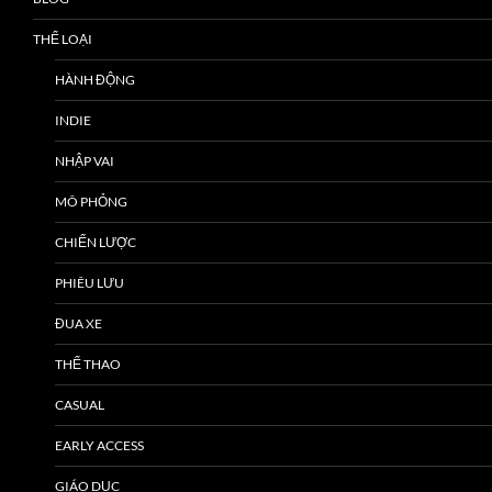
THỂ LOẠI
HÀNH ĐỘNG
INDIE
NHẬP VAI
MÔ PHỎNG
CHIẾN LƯỢC
PHIÊU LƯU
ĐUA XE
THỂ THAO
CASUAL
EARLY ACCESS
GIÁO DỤC