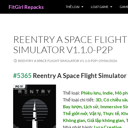
Search
FitGirl Repacks
THỂ LOẠI
LOẠT GAME
GAME
REENTRY A SPACE FLIGHT
SIMULATOR V1.1.0-P2P
REENTRY A SPACE FLIGHT SIMULATOR V1.1.0-P2P>
29/06/2026
#5365
Reentry A Space Flight Simulator
Thể loại:
Phiêu lưu
,
Indie
,
Mô ph
Thể loại chi tiết:
3D
,
Có chiều sâ
Bay lượn
,
Lịch sử
,
Immersive S
Thế giới mở
,
Vật lý
,
Thực tế
,
Kh
Không gian
,
Giả lập không gian
,
Nhà phát hành:
Lyra Creative