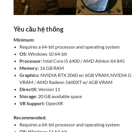
Yêu cầu hệ thống
Minimum:
Requires a 64-bit processor and operating system
OS:
Windows 10 64-bit
Processor:
Intel Core i5 6400 / AMD Athlon X4 845
Memory:
16 GB RAM
Graphics:
NVIDIA RTX 2060 w/ 6GB VRAM, NVIDIA G
VRAM / AMD Radeon 5600XT w/ 6GB VRAM
DirectX:
Version 11
Storage:
20 GB available space
VR Support:
OpenXR
Recommended:
Requires a 64-bit processor and operating system
OS:
Windows 11 64-bit