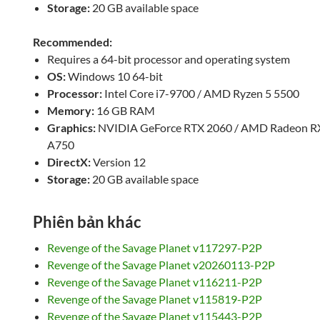
Storage:
20 GB available space
Recommended:
Requires a 64-bit processor and operating system
OS:
Windows 10 64-bit
Processor:
Intel Core i7-9700 / AMD Ryzen 5 5500
Memory:
16 GB RAM
Graphics:
NVIDIA GeForce RTX 2060 / AMD Radeon RX
A750
DirectX:
Version 12
Storage:
20 GB available space
Phiên bản khác
Revenge of the Savage Planet v117297-P2P
Revenge of the Savage Planet v20260113-P2P
Revenge of the Savage Planet v116211-P2P
Revenge of the Savage Planet v115819-P2P
Revenge of the Savage Planet v115443-P2P