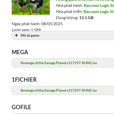
Nhà phát hành:
Raccoon Logic St
Nhà phát triển:
Raccoon Logic St
Dung lượng:
13.1 GB
Ngày phát hành: 08/05/2025
Lượt xem: 1,589
Mô tả game
MEGA
Revenge.of.the.Savage.Planet.v117297-RUNE.iso
1FICHIER
Revenge.of.the.Savage.Planet.v117297-RUNE.iso
GOFILE