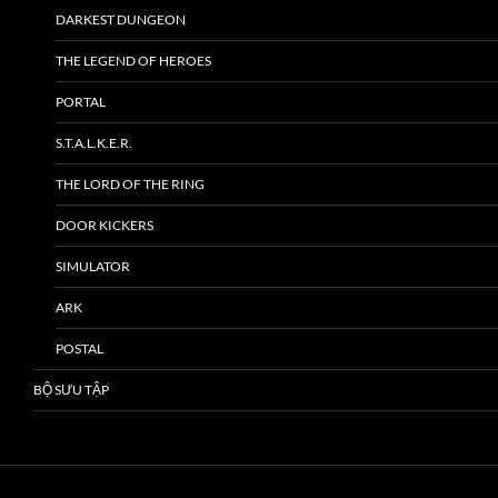
DARKEST DUNGEON
THE LEGEND OF HEROES
PORTAL
S.T.A.L.K.E.R.
THE LORD OF THE RING
DOOR KICKERS
SIMULATOR
ARK
POSTAL
BỘ SƯU TẬP