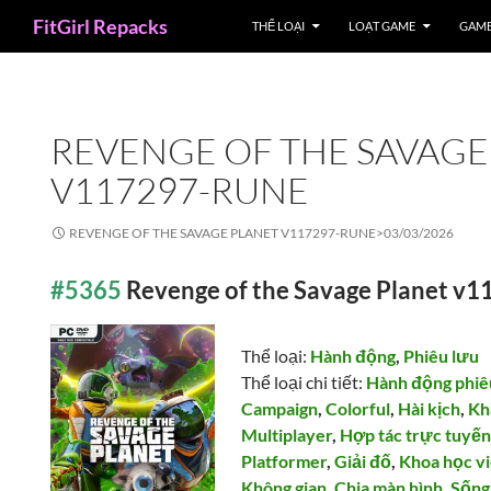
Search
FitGirl Repacks
THỂ LOẠI
LOẠT GAME
GAME
REVENGE OF THE SAVAGE
V117297-RUNE
REVENGE OF THE SAVAGE PLANET V117297-RUNE>
03/03/2026
#5365
Revenge of the Savage Planet 
Thể loại:
Hành động
,
Phiêu lưu
Thể loại chi tiết:
Hành động phiê
Campaign
,
Colorful
,
Hài kịch
,
Kh
Multiplayer
,
Hợp tác trực tuyế
Platformer
,
Giải đố
,
Khoa học v
Không gian
,
Chia màn hình
,
Sống