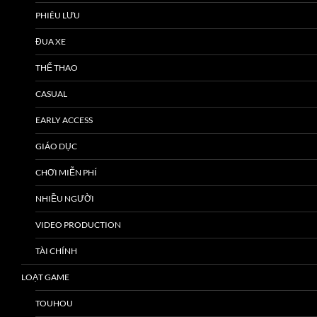
PHIÊU LƯU
ĐUA XE
THỂ THAO
CASUAL
EARLY ACCESS
GIÁO DỤC
CHƠI MIỄN PHÍ
NHIỀU NGƯỜI
VIDEO PRODUCTION
TÀI CHÍNH
LOẠT GAME
TOUHOU