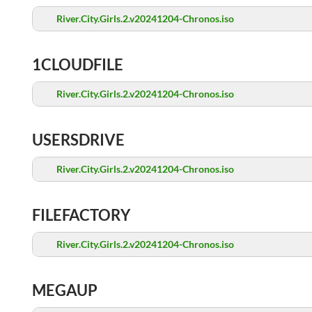
River.City.Girls.2.v20241204-Chronos.iso
1CLOUDFILE
River.City.Girls.2.v20241204-Chronos.iso
USERSDRIVE
River.City.Girls.2.v20241204-Chronos.iso
FILEFACTORY
River.City.Girls.2.v20241204-Chronos.iso
MEGAUP