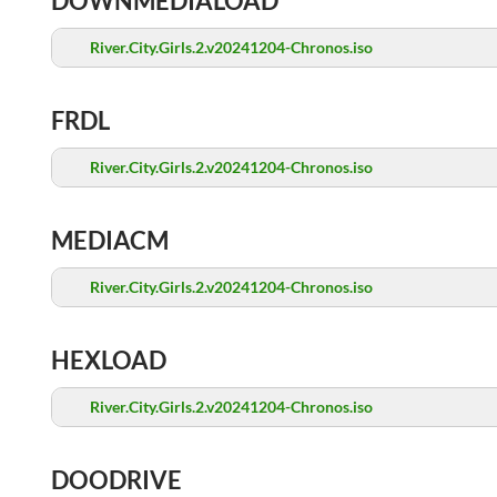
DOWNMEDIALOAD
River.City.Girls.2.v20241204-Chronos.iso
FRDL
River.City.Girls.2.v20241204-Chronos.iso
MEDIACM
River.City.Girls.2.v20241204-Chronos.iso
HEXLOAD
River.City.Girls.2.v20241204-Chronos.iso
DOODRIVE