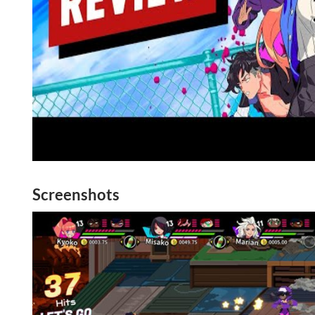
Screenshots