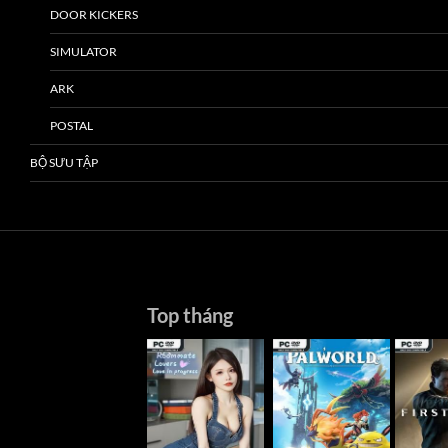
DOOR KICKERS
SIMULATOR
ARK
POSTAL
BỘ SƯU TẬP
Top tháng