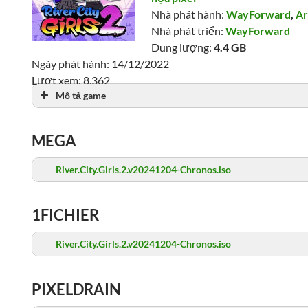
Nhà phát hành:
WayForward
,
Ar
Nhà phát triển:
WayForward
Dung lượng:
4.4 GB
Ngày phát hành: 14/12/2022
Lượt xem: 8,362
Mô tả game
MEGA
River.City.Girls.2.v20241204-Chronos.iso
1FICHIER
River.City.Girls.2.v20241204-Chronos.iso
PIXELDRAIN