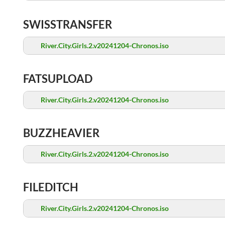
SWISSTRANSFER
River.City.Girls.2.v20241204-Chronos.iso
FATSUPLOAD
River.City.Girls.2.v20241204-Chronos.iso
BUZZHEAVIER
River.City.Girls.2.v20241204-Chronos.iso
FILEDITCH
River.City.Girls.2.v20241204-Chronos.iso