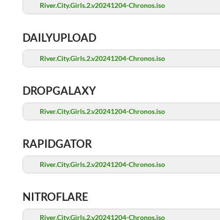
River.City.Girls.2.v20241204-Chronos.iso
DAILYUPLOAD
River.City.Girls.2.v20241204-Chronos.iso
DROPGALAXY
River.City.Girls.2.v20241204-Chronos.iso
RAPIDGATOR
River.City.Girls.2.v20241204-Chronos.iso
NITROFLARE
River.City.Girls.2.v20241204-Chronos.iso