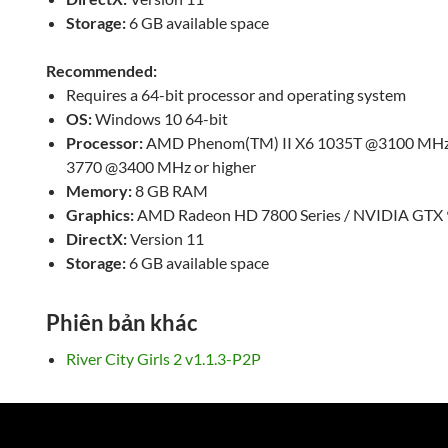
Storage:
6 GB available space
Recommended:
Requires a 64-bit processor and operating system
OS:
Windows 10 64-bit
Processor:
AMD Phenom(TM) II X6 1035T @3100 MHz / 
3770 @3400 MHz or higher
Memory:
8 GB RAM
Graphics:
AMD Radeon HD 7800 Series / NVIDIA GTX 9
DirectX:
Version 11
Storage:
6 GB available space
Phiên bản khác
River City Girls 2 v1.1.3-P2P