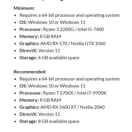
Minimum:
Requires a 64-bit processor and operating system
OS:
Windows 10 or Windows 11
Processor:
Ryzen 3 2200G / Intel i5-7400
Memory:
8 GB RAM
Graphics:
AMD RX 570 / Nvidia GTX 1060
DirectX:
Version 11
Storage:
6 GB available space
Recommended:
Requires a 64-bit processor and operating system
OS:
Windows 10 or Windows 11
Processor:
Ryzen 7 2700X / Intel i7-9700K
Memory:
8 GB RAM
Graphics:
AMD RX 5600 XT / Nvidia 2060
DirectX:
Version 11
Storage:
8 GB available space