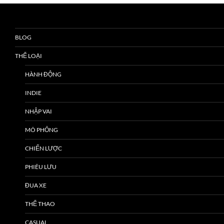
BLOG
THỂ LOẠI
HÀNH ĐỘNG
INDIE
NHẬP VAI
MÔ PHỎNG
CHIẾN LƯỢC
PHIÊU LƯU
ĐUA XE
THỂ THAO
CASUAL