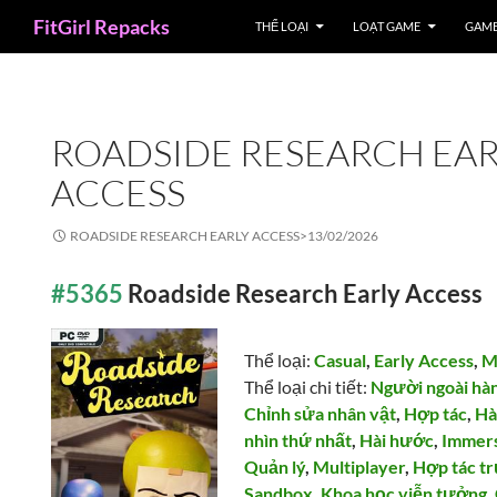
Search
FitGirl Repacks
THỂ LOẠI
LOẠT GAME
GAME
ROADSIDE RESEARCH EAR
ACCESS
ROADSIDE RESEARCH EARLY ACCESS>
13/02/2026
#5365
Roadside Research Early Access
Thể loại:
Casual
,
Early Access
,
M
Thể loại chi tiết:
Người ngoài hàn
Chỉnh sửa nhân vật
,
Hợp tác
,
Hà
nhìn thứ nhất
,
Hài hước
,
Immers
Quản lý
,
Multiplayer
,
Hợp tác t
Sandbox
,
Khoa học viễn tưởng
,