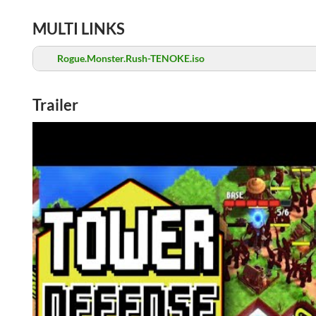
MULTI LINKS
Rogue.Monster.Rush-TENOKE.iso
Trailer