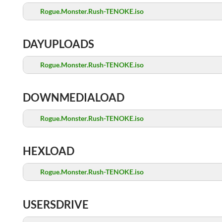
Rogue.Monster.Rush-TENOKE.iso
DAYUPLOADS
Rogue.Monster.Rush-TENOKE.iso
DOWNMEDIALOAD
Rogue.Monster.Rush-TENOKE.iso
HEXLOAD
Rogue.Monster.Rush-TENOKE.iso
USERSDRIVE