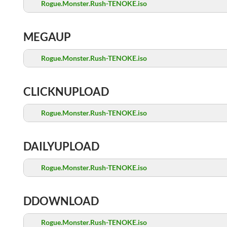
Rogue.Monster.Rush-TENOKE.iso
MEGAUP
Rogue.Monster.Rush-TENOKE.iso
CLICKNUPLOAD
Rogue.Monster.Rush-TENOKE.iso
DAILYUPLOAD
Rogue.Monster.Rush-TENOKE.iso
DDOWNLOAD
Rogue.Monster.Rush-TENOKE.iso