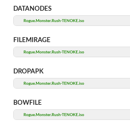
DATANODES
Rogue.Monster.Rush-TENOKE.iso
FILEMIRAGE
Rogue.Monster.Rush-TENOKE.iso
DROPAPK
Rogue.Monster.Rush-TENOKE.iso
BOWFILE
Rogue.Monster.Rush-TENOKE.iso