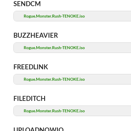
SENDCM
Rogue.Monster.Rush-TENOKE.iso
BUZZHEAVIER
Rogue.Monster.Rush-TENOKE.iso
FREEDLINK
Rogue.Monster.Rush-TENOKE.iso
FILEDITCH
Rogue.Monster.Rush-TENOKE.iso
UPLOADNOWIO