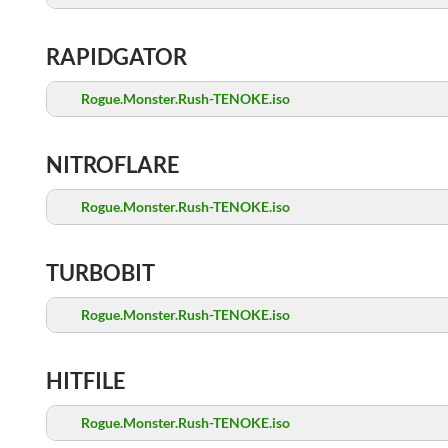
RAPIDGATOR
Rogue.Monster.Rush-TENOKE.iso
NITROFLARE
Rogue.Monster.Rush-TENOKE.iso
TURBOBIT
Rogue.Monster.Rush-TENOKE.iso
HITFILE
Rogue.Monster.Rush-TENOKE.iso