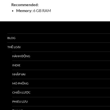
Recommended:
Memory:
6 GB RAM
BLOG
THỂ LOẠI
HÀNH ĐỘNG
INDIE
NHẬP VAI
MÔ PHỎNG
CHIẾN LƯỢC
PHIÊU LƯU