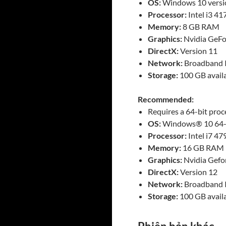
OS:
Windows 10 versio
Processor:
Intel i3 4
Memory:
8 GB RAM
Graphics:
Nvidia GeF
DirectX:
Version 11
Network:
Broadband I
Storage:
100 GB avail
Recommended:
Requires a 64-bit pro
OS:
Windows® 10 64-
Processor:
Intel i7 4
Memory:
16 GB RAM
Graphics:
Nvidia Gefo
DirectX:
Version 12
Network:
Broadband I
Storage:
100 GB avail