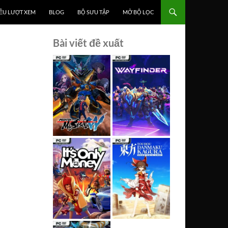
ỀU LƯỢT XEM
BLOG
BỘ SƯU TẬP
MỞ BỘ LỌC
Bài viết đề xuất