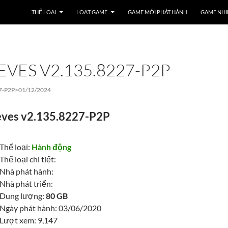
THỂ LOẠI
LOẠT GAME
GAME MỚI PHÁT HÀNH
GAME NHI
EVES V2.135.8227-P2P
7-P2P>
01/12/2024
ieves v2.135.8227-P2P
Thể loại:
Hành động
Thể loại chi tiết:
Nhà phát hành:
Nhà phát triển:
Dung lượng:
80 GB
Ngày phát hành: 03/06/2020
Lượt xem: 9,147