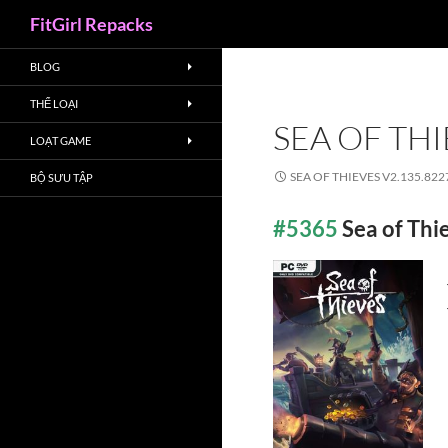
Search
FitGirl Repacks
BLOG
THỂ LOẠI
SEA OF THI
LOẠT GAME
SEA OF THIEVES V2.135.822
BỘ SƯU TẬP
#5365
Sea of Th