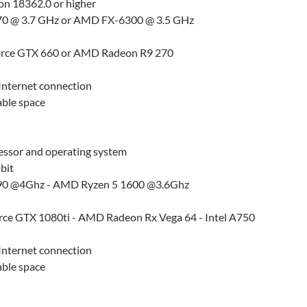
n 18362.0 or higher
170 @ 3.7 GHz or AMD FX-6300 @ 3.5 GHz
orce GTX 660 or AMD Radeon R9 270
nternet connection
able space
cessor and operating system
bit
790 @4Ghz - AMD Ryzen 5 1600 @3.6Ghz
rce GTX 1080ti - AMD Radeon Rx Vega 64 - Intel A750
nternet connection
able space