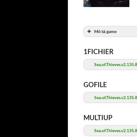
Mô tả game
1FICHIER
Sea.of.Thieves.v2.135.
GOFILE
Sea.of.Thieves.v2.135.
MULTIUP
Sea.of.Thieves.v2.135.