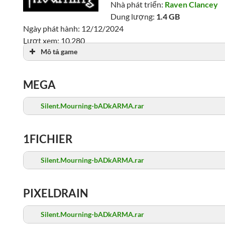
Nhà phát triển:
Raven Clancey
Dung lượng:
1.4 GB
Ngày phát hành: 12/12/2024
Lượt xem: 10,280
Mô tả game
MEGA
Silent.Mourning-bADkARMA.rar
1FICHIER
Silent.Mourning-bADkARMA.rar
PIXELDRAIN
Silent.Mourning-bADkARMA.rar