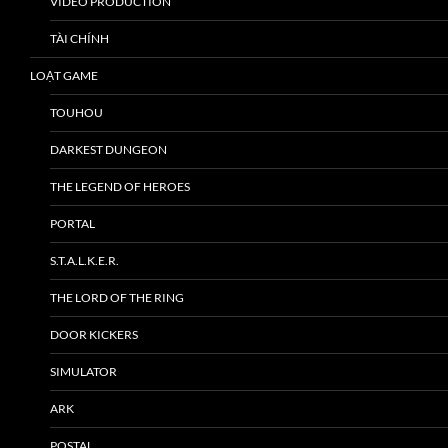
VIDEO PRODUCTION
TÀI CHÍNH
LOẠT GAME
TOUHOU
DARKEST DUNGEON
THE LEGEND OF HEROES
PORTAL
S.T.A.L.K.E.R.
THE LORD OF THE RING
DOOR KICKERS
SIMULATOR
ARK
POSTAL