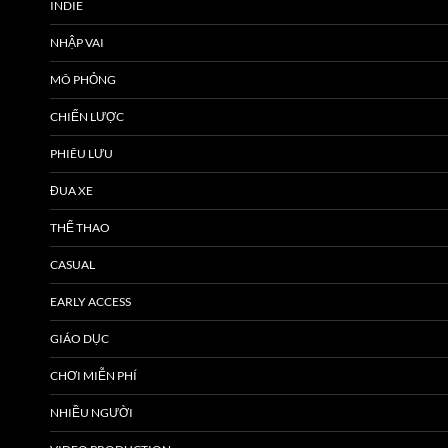
INDIE
NHẬP VAI
MÔ PHỎNG
CHIẾN LƯỢC
PHIÊU LƯU
ĐUA XE
THỂ THAO
CASUAL
EARLY ACCESS
GIÁO DỤC
CHƠI MIỄN PHÍ
NHIỀU NGƯỜI