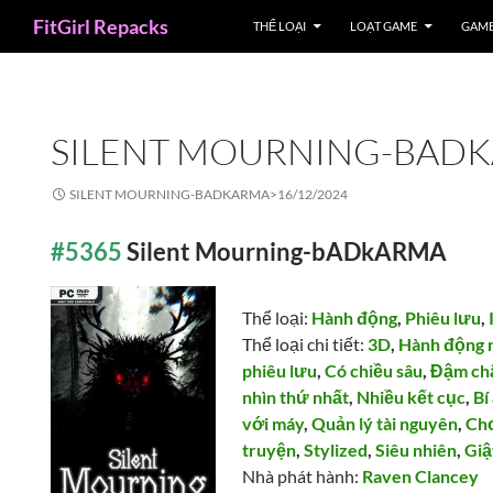
Search
FitGirl Repacks
THỂ LOẠI
LOẠT GAME
GAME
SILENT MOURNING-BAD
SILENT MOURNING-BADKARMA>
16/12/2024
#5365
Silent Mourning-bADkARMA
Thể loại:
Hành động
,
Phiêu lưu
,
Thể loại chi tiết:
3D
,
Hành động 
phiêu lưu
,
Có chiều sâu
,
Đậm chấ
nhìn thứ nhất
,
Nhiều kết cục
,
Bí
với máy
,
Quản lý tài nguyên
,
Ch
truyện
,
Stylized
,
Siêu nhiên
,
Giậ
Nhà phát hành:
Raven Clancey