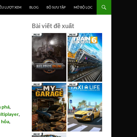
ỀU LƯỢT XEM
BLOG
BỘ SƯU TẬP
MỞ BỘ LỌC
Bài viết đề xuất
 phá
,
ltiplayer
,
 hỏa
,