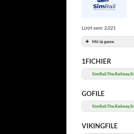
Lượt xem: 2,021
Mô tả game
1FICHIER
SimRail.The.Railway.S
GOFILE
SimRail.The.Railway.S
VIKINGFILE