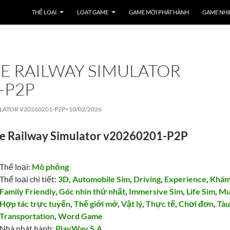
THỂ LOẠI
LOẠT GAME
GAME MỚI PHÁT HÀNH
GAME NHI
HE RAILWAY SIMULATOR
-P2P
ULATOR V20260201-P2P>
10/02/2026
he Railway Simulator v20260201-P2P
Thể loại:
Mô phỏng
Thể loại chi tiết:
3D
,
Automobile Sim
,
Driving
,
Experience
,
Khám
Family Friendly
,
Góc nhìn thứ nhất
,
Immersive Sim
,
Life Sim
,
Mu
Hợp tác trực tuyến
,
Thế giới mở
,
Vật lý
,
Thực tế
,
Chơi đơn
,
Tàu
Transportation
,
Word Game
Nhà phát hành:
PlayWay S.A.