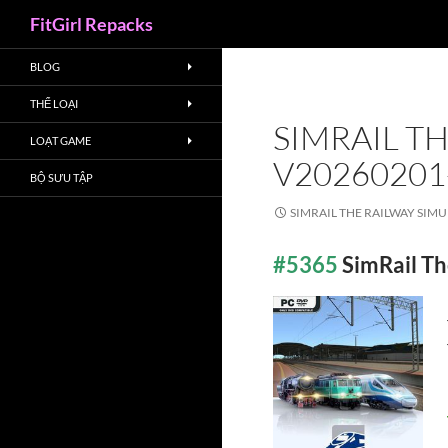
Search
FitGirl Repacks
BLOG
THỂ LOẠI
SIMRAIL T
LOẠT GAME
V20260201
BỘ SƯU TẬP
SIMRAIL THE RAILWAY SIM
#5365
SimRail T