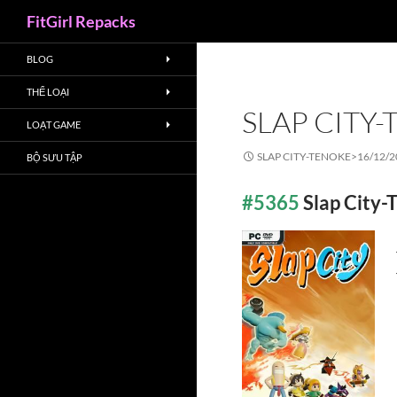
Search
FitGirl Repacks
BLOG
THỂ LOẠI
SLAP CITY
LOẠT GAME
SLAP CITY-TENOKE>
16/12/
BỘ SƯU TẬP
#5365
Slap City