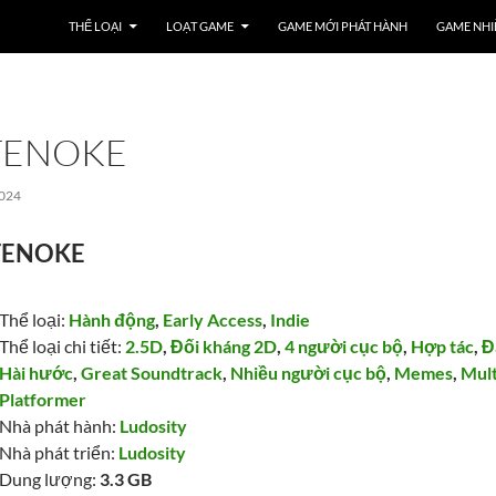
THỂ LOẠI
LOẠT GAME
GAME MỚI PHÁT HÀNH
GAME NHI
-TENOKE
2024
-TENOKE
Thể loại:
Hành động
,
Early Access
,
Indie
Thể loại chi tiết:
2.5D
,
Đối kháng 2D
,
4 người cục bộ
,
Hợp tác
,
Đ
Hài hước
,
Great Soundtrack
,
Nhiều người cục bộ
,
Memes
,
Mult
Platformer
Nhà phát hành:
Ludosity
Nhà phát triển:
Ludosity
Dung lượng:
3.3 GB