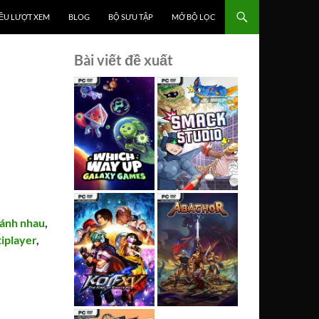
ỀU LƯỢT XEM
BLOG
BỘ SƯU TẬP
MỞ BỘ LỌC
Bài viết đề xuất
ánh nhau
,
iplayer
,