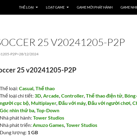
THỂ LOẠI
LOẠT GAME
GAME MỚI PHÁT HÀNH
GAME NHI
SOCCER 25 V20241205-P2P
41205-P2P>
28/12/2024
Soccer 25 v20241205-P2P
Thể loại:
Casual
,
Thể thao
Thể loại chi tiết:
3D
,
Arcade
,
Controller
,
Thể thao điện tử
,
Bóng 
người cục bộ
,
Multiplayer
,
Đấu với máy
,
Đấu với người chơi
,
C
Góc nhìn thứ ba
,
Top-Down
Nhà phát hành:
Tower Studios
Nhà phát triển:
Amuzo Games
,
Tower Studios
Dung lượng:
1 GB