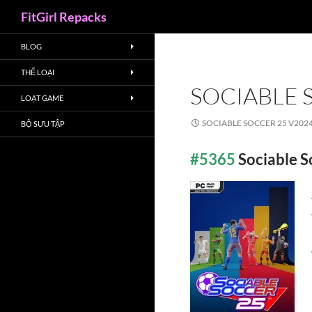
Search
FitGirl Repacks
BLOG
THỂ LOẠI
SOCIABLE 
LOẠT GAME
SOCIABLE SOCCER 25 V202
BỘ SƯU TẬP
#5365
Sociable 