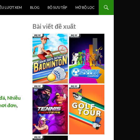
ỀU LƯỢT XEM
BLOG
BỘ SƯU TẬP
MỞ BỘ LỌC
Bài viết đề xuất
đá
,
Nhiều
hơi đơn
,