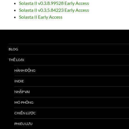
Solasta II v0.3.8.99528 Early Access
Solasta II v0.3.5.84223 Early Access
Solasta II Early Access
BLOG
THỂ LOẠI
HÀNH ĐỘNG
INDIE
NHẬP VAI
MÔ PHỎNG
CHIẾN LƯỢC
PHIÊU LƯU