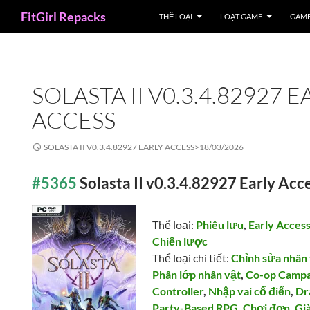
Search
FitGirl Repacks
THỂ LOẠI
LOẠT GAME
GAME
SOLASTA II V0.3.4.82927 E
ACCESS
SOLASTA II V0.3.4.82927 EARLY ACCESS>
18/03/2026
#5365
Solasta II v0.3.4.82927 Early Acc
Thể loại:
Phiêu lưu
,
Early Acces
Chiến lược
Thể loại chi tiết:
Chỉnh sửa nhân
Phân lớp nhân vật
,
Co-op Campa
Controller
,
Nhập vai cổ điển
,
Dr
Party-Based RPG
,
Chơi đơn
,
Gi