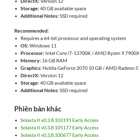
DirectX:
Version 12
Storage:
40 GB available space
Additional Notes:
SSD required
Recommended:
Requires a 64-bit processor and operating system
OS:
Windows 11
Processor:
Intel Core i7-13700K / AMD Ryzen 9 7900
Memory:
16 GB RAM
Graphics:
Nvidia GeForce 2070 10 GB / AMD Radeon 
DirectX:
Version 12
Storage:
40 GB available space
Additional Notes:
SSD required
Phiên bản khác
Solasta II v0.3.8.103191 Early Access
Solasta II v0.3.8.105177 Early Access
Solasta II v0.3.8.100677 Early Access