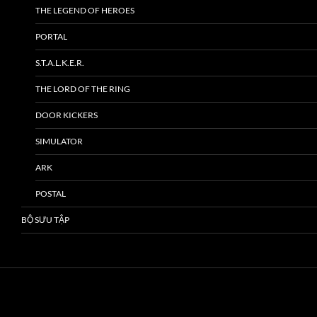
THE LEGEND OF HEROES
PORTAL
S.T.A.L.K.E.R.
THE LORD OF THE RING
DOOR KICKERS
SIMULATOR
ARK
POSTAL
BỘ SƯU TẬP