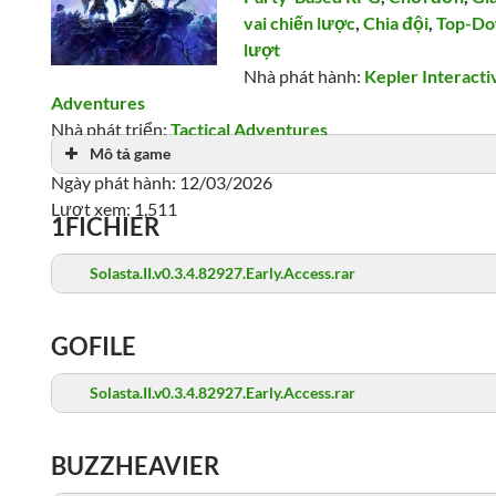
vai chiến lược
,
Chia đội
,
Top-D
lượt
Nhà phát hành:
Kepler Interacti
Adventures
Nhà phát triển:
Tactical Adventures
Mô tả game
Dung lượng:
27 GB
Ngày phát hành: 12/03/2026
Lượt xem: 1,511
1FICHIER
Solasta.II.v0.3.4.82927.Early.Access.rar
GOFILE
Solasta.II.v0.3.4.82927.Early.Access.rar
BUZZHEAVIER