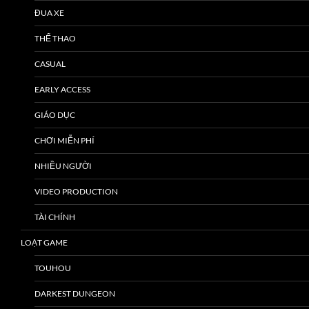
ĐUA XE
THỂ THAO
CASUAL
EARLY ACCESS
GIÁO DỤC
CHƠI MIỄN PHÍ
NHIỀU NGƯỜI
VIDEO PRODUCTION
TÀI CHÍNH
LOẠT GAME
TOUHOU
DARKEST DUNGEON