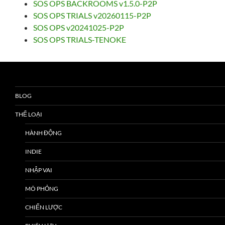
SOS OPS BACKROOMS v1.5.0-P2P
SOS OPS TRIALS v20260115-P2P
SOS OPS v20241025-P2P
SOS OPS TRIALS-TENOKE
BLOG
THỂ LOẠI
HÀNH ĐỘNG
INDIE
NHẬP VAI
MÔ PHỎNG
CHIẾN LƯỢC