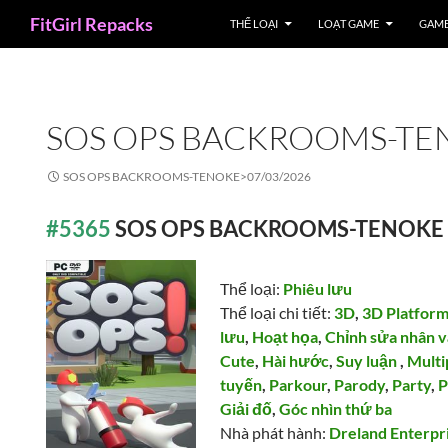
Search
FitGirl Repacks
THỂ LOẠI
LOẠT GAME
GAME
SOS OPS BACKROOMS-TE
SOS OPS BACKROOMS-TENOKE>
07/03/2026
#5365
SOS OPS BACKROOMS-TENOKE
Thể loại:
Phiêu lưu
Thể loại chi tiết:
3D
,
3D Platfor
lưu
,
Hoạt họa
,
Chỉnh sửa nhân v
Cute
,
Hài hước
,
Suy luận
,
Multi
tuyến
,
Parkour
,
Parody
,
Party
,
P
Giải đố
,
Góc nhìn thứ ba
Nhà phát hành:
Dreland Enterpr