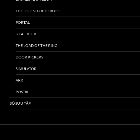
THE LEGEND OF HEROES
PORTAL
S.T.A.L.K.E.R.
THE LORD OF THE RING
DOOR KICKERS
SIMULATOR
ARK
POSTAL
BỘ SƯU TẬP