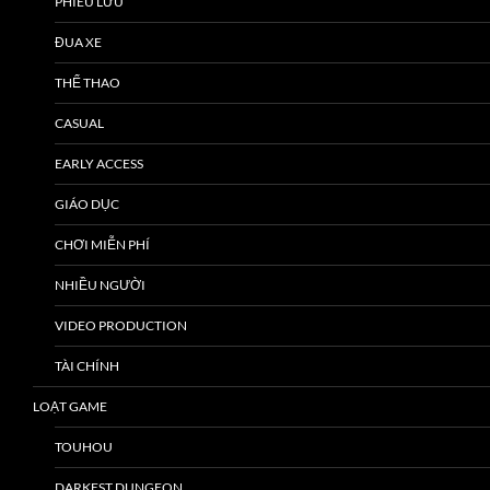
PHIÊU LƯU
ĐUA XE
THỂ THAO
CASUAL
EARLY ACCESS
GIÁO DỤC
CHƠI MIỄN PHÍ
NHIỀU NGƯỜI
VIDEO PRODUCTION
TÀI CHÍNH
LOẠT GAME
TOUHOU
DARKEST DUNGEON