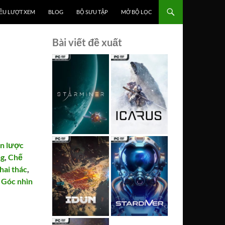
ỀU LƯỢT XEM
BLOG
BỘ SƯU TẬP
MỞ BỘ LỌC
Bài viết đề xuất
n lược
ng
,
Chế
hai thác
,
,
Góc nhìn