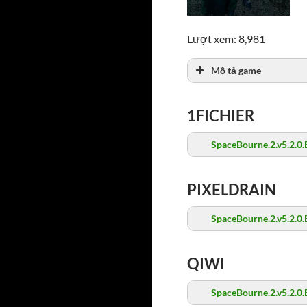
Lượt xem: 8,981
Mô tả game
1FICHIER
SpaceBourne.2.v5.2.0.E
PIXELDRAIN
SpaceBourne.2.v5.2.0.E
QIWI
SpaceBourne.2.v5.2.0.E