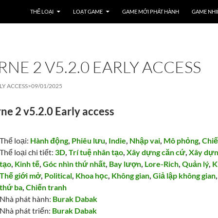
THỂ LOẠI
LOẠT GAME
GAME MỚI PHÁT HÀNH
GAME NHI
NE 2 V5.2.0 EARLY ACCESS
LY ACCESS>
09/01/2025
e 2 v5.2.0 Early access
Thể loại:
Hành động
,
Phiêu lưu
,
Indie
,
Nhập vai
,
Mô phỏng
,
Chiế
Thể loại chi tiết:
3D
,
Trí tuệ nhân tạo
,
Xây dựng căn cứ
,
Xây dự
tạo
,
Kinh tế
,
Góc nhìn thứ nhất
,
Bay lượn
,
Lore-Rich
,
Quản lý
,
K
Thế giới mở
,
Political
,
Khoa học
,
Không gian
,
Giả lập không gian
thứ ba
,
Chiến tranh
Nhà phát hành:
Burak Dabak
Nhà phát triển:
Burak Dabak