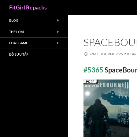
Search
FitGirl Repacks
BLOG
THỂ LOẠI
SPACEBOUR
LOẠT GAME
SPACEBOURNE 2 V5.2.0 EAR
BỘ SƯU TẬP
#5365
SpaceBourn