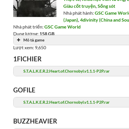
Giàu cốt truyện
,
Sống sót
Nhà phát hành:
GSC Game World
(Japan)
,
4divinity (China and Sou
Nhà phát triển:
GSC Game World
Dung lượng:
158 GB
Mô tả game
Ngày phát hành: 20/11/2024
Lượt xem: 9,650
1FICHIER
S.T.A.L.K.E.R.2.Heart.of.Chornobyl.v1.1.1-P2P.rar
GOFILE
S.T.A.L.K.E.R.2.Heart.of.Chornobyl.v1.1.1-P2P.rar
BUZZHEAVIER