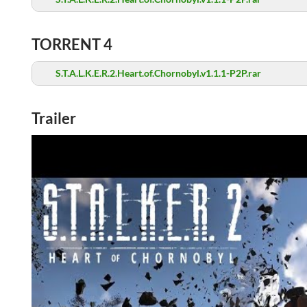
TORRENT 4
S.T.A.L.K.E.R.2.Heart.of.Chornobyl.v1.1.1-P2P.rar
Trailer