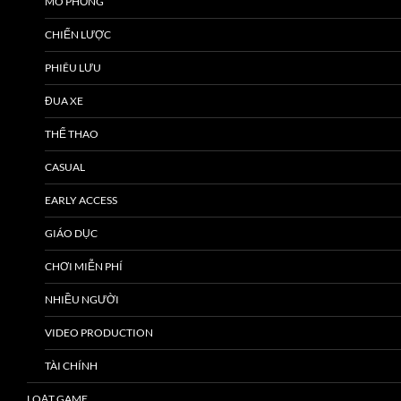
MÔ PHỎNG
CHIẾN LƯỢC
PHIÊU LƯU
ĐUA XE
THỂ THAO
CASUAL
EARLY ACCESS
GIÁO DỤC
CHƠI MIỄN PHÍ
NHIỀU NGƯỜI
VIDEO PRODUCTION
TÀI CHÍNH
LOẠT GAME