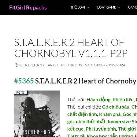
Search
FitGirl Repacks
THỂ LOẠI
LOẠT GAME
GAME
S.T.A.L.K.E.R 2 HEART OF
CHORNOBYL V1.1.1-P2P
S.T.A.L.K.E.R 2 HEART OF CHORNOBYL V1.1.1-P2P>
20/12/2024
#5365
S.T.A.L.K.E.R 2 Heart of Chornoby
Thể loại:
Hành động
,
Phiêu lưu
,
Thể loại chi tiết:
Có chiều sâu
,
Ch
chất điện ảnh
,
Khám phá
,
Góc nh
góc nhìn thứ nhất
,
Immersive S
kết cục
,
Phi tuyến tính
,
Thế giớ
Thực tế
,
Khoa học viễn tưởng
,