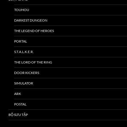
TOUHOU
DARKEST DUNGEON
THE LEGEND OF HEROES
PORTAL
S.T.A.L.K.E.R.
THE LORD OF THE RING
DOOR KICKERS
SIMULATOR
ARK
POSTAL
BỘ SƯU TẬP