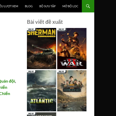
ỀU LƯỢT XEM
BLOG
BỘ SƯU TẬP
MỞ BỘ LỌC
Bài viết đề xuất
Quân đội
,
hiến
Chiến