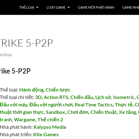
THỂ LOẠI
LOẠT GAME
GAME MỚI PHÁT HÀNH
GAME NHI
RIKE 5-P2P
4/2026
rike 5-P2P
Thể loại:
Hành động
,
Chiến lược
Thể loại chi tiết:
3D
,
Action RTS
,
Chiến đấu
,
Lịch sử
,
Isometric
,
Đấu với máy
,
Đấu với người chơi
,
Real Time Tactics
,
Thực tế
,
C
thuật thời gian thực
,
Sandbox
,
Chơi đơn
,
Chiến thuật
,
Xe tăng
,
tranh
,
Wargame
,
Thế chiến 2
Nhà phát hành:
Kalypso Media
Nhà phát triển:
Kite Games