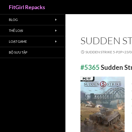
Search
FitGirl Repacks
BLOG
THỂ LOẠI
SUDDEN ST
LOẠT GAME
SUDDEN STRIKE 5-P2P>
23/0
BỘ SƯU TẬP
#5365
Sudden St