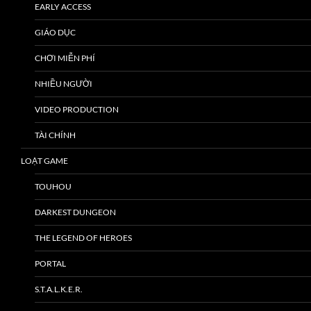
EARLY ACCESS
GIÁO DỤC
CHƠI MIỄN PHÍ
NHIỀU NGƯỜI
VIDEO PRODUCTION
TÀI CHÍNH
LOẠT GAME
TOUHOU
DARKEST DUNGEON
THE LEGEND OF HEROES
PORTAL
S.T.A.L.K.E.R.