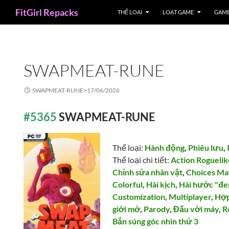
Search
FitGirl Repacks
THỂ LOẠI
LOẠT GAME
GAME
SWAPMEAT-RUNE
SWAPMEAT-RUNE>
17/06/2026
#5365
SWAPMEAT-RUNE
Thể loại:
Hành động
,
Phiêu lưu
,
Thể loại chi tiết:
Action Roguelik
Chỉnh sửa nhân vật
,
Choices Ma
Colorful
,
Hài kịch
,
Hài hước "đe
Customization
,
Multiplayer
,
Hợp
giới mở
,
Parody
,
Đấu với máy
,
R
Bắn súng góc nhìn thứ 3