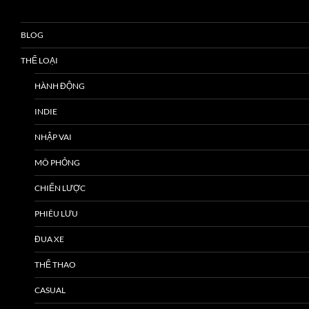
BLOG
THỂ LOẠI
HÀNH ĐỘNG
INDIE
NHẬP VAI
MÔ PHỎNG
CHIẾN LƯỢC
PHIÊU LƯU
ĐUA XE
THỂ THAO
CASUAL