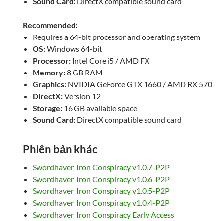
Sound Card:
DirectX compatible sound card
Recommended:
Requires a 64-bit processor and operating system
OS:
Windows 64-bit
Processor:
Intel Core i5 / AMD FX
Memory:
8 GB RAM
Graphics:
NVIDIA GeForce GTX 1660 / AMD RX 570
DirectX:
Version 12
Storage:
16 GB available space
Sound Card:
DirectX compatible sound card
Phiên bản khác
Swordhaven Iron Conspiracy v1.0.7-P2P
Swordhaven Iron Conspiracy v1.0.6-P2P
Swordhaven Iron Conspiracy v1.0.5-P2P
Swordhaven Iron Conspiracy v1.0.4-P2P
Swordhaven Iron Conspiracy Early Access