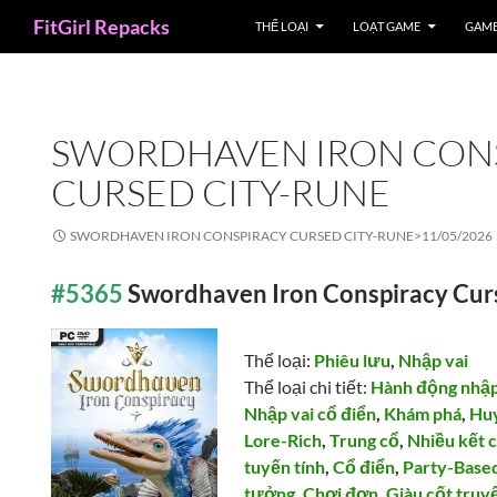
Search
FitGirl Repacks
THỂ LOẠI
LOẠT GAME
GAME
SWORDHAVEN IRON CON
CURSED CITY-RUNE
SWORDHAVEN IRON CONSPIRACY CURSED CITY-RUNE>
11/05/2026
#5365
Swordhaven Iron Conspiracy Cu
Thể loại:
Phiêu lưu
,
Nhập vai
Thể loại chi tiết:
Hành động nhập
Nhập vai cổ điển
,
Khám phá
,
Hu
Lore-Rich
,
Trung cổ
,
Nhiều kết 
tuyến tính
,
Cổ điển
,
Party-Base
tưởng
,
Chơi đơn
,
Giàu cốt truy