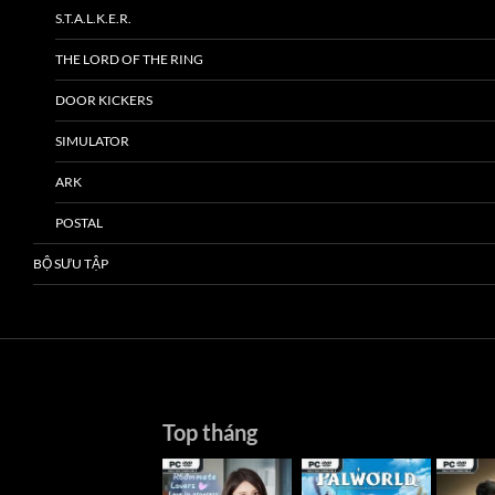
S.T.A.L.K.E.R.
THE LORD OF THE RING
DOOR KICKERS
SIMULATOR
ARK
POSTAL
BỘ SƯU TẬP
Top tháng