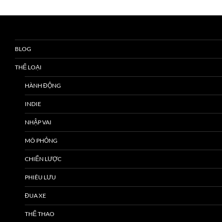
BLOG
THỂ LOẠI
HÀNH ĐỘNG
INDIE
NHẬP VAI
MÔ PHỎNG
CHIẾN LƯỢC
PHIÊU LƯU
ĐUA XE
THỂ THAO