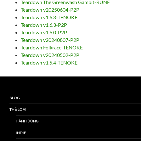
Teardown The Greenwash Gambit-RUNE
Teardown v20250604-P2P
Teardown v1.6.3-TENOKE
Teardown v1.6.3-P2P
Teardown v1.6.0-P2P
Teardown v20240807-P2P
Teardown Folkrace-TENOKE
Teardown v20240502-P2P
Teardown v1.5.4-TENOKE
BLOG
THỂ LOẠI
HÀNH ĐỘNG
INDIE