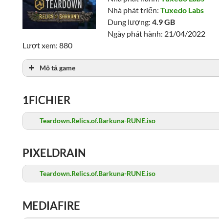
Nhà phát triển:
Tuxedo Labs
Dung lượng:
4.9 GB
Ngày phát hành: 21/04/2022
Lượt xem: 880
Mô tả game
1FICHIER
Teardown.Relics.of.Barkuna-RUNE.iso
PIXELDRAIN
Teardown.Relics.of.Barkuna-RUNE.iso
MEDIAFIRE