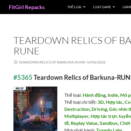
Search
FitGirl Repacks
THỂ LOẠI
LOẠT GAME
GAME
TEARDOWN RELICS OF B
RUNE
TEARDOWN RELICS OF BARKUNA-RUNE>
10/06/2026
#5365
Teardown Relics of Barkuna-RU
Thể loại:
Hành động
,
Indie
,
Mô p
Thể loại chi tiết:
3D
,
Hợp tác
,
Co
Destruction
,
Driving
,
Góc nhìn 
Multiplayer
,
Hợp tác trực tuyế
tế
,
Replay Value
,
Sandbox
,
Chơi
Nhà phát hành:
Tuxedo Labs