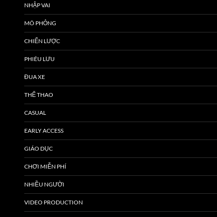
NHẬP VAI
MÔ PHỎNG
CHIẾN LƯỢC
PHIÊU LƯU
ĐUA XE
THỂ THAO
CASUAL
EARLY ACCESS
GIÁO DỤC
CHƠI MIỄN PHÍ
NHIỀU NGƯỜI
VIDEO PRODUCTION