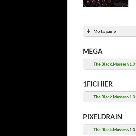
Mô tả game
MEGA
The.Black.Masses.v1.0
1FICHIER
The.Black.Masses.v1.0
PIXELDRAIN
The.Black.Masses.v1.0