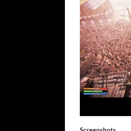
Screenshots