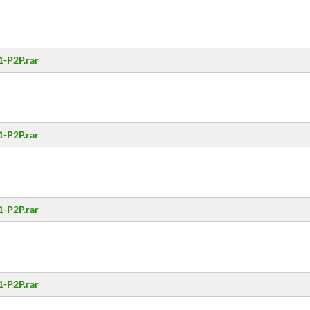
1-P2P.rar
1-P2P.rar
1-P2P.rar
1-P2P.rar