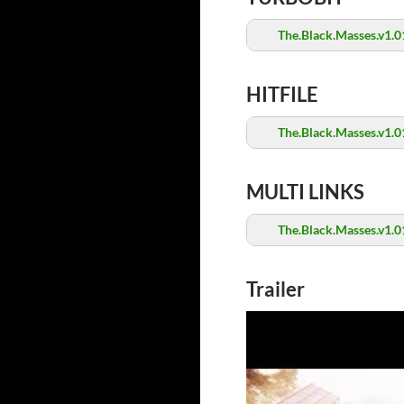
The.Black.Masses.v1.0
HITFILE
The.Black.Masses.v1.0
MULTI LINKS
The.Black.Masses.v1.0
Trailer