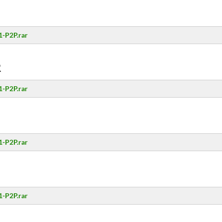
1-P2P.rar
R
1-P2P.rar
1-P2P.rar
1-P2P.rar