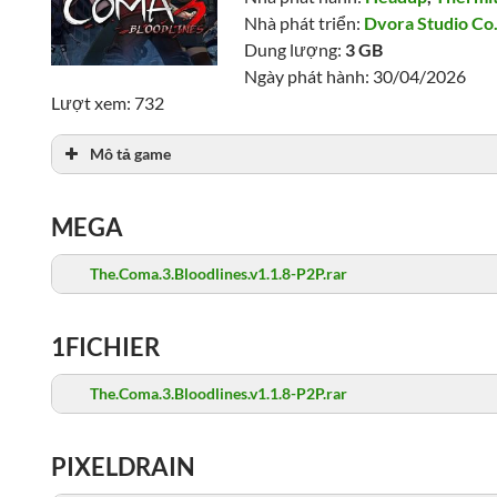
Nhà phát triển:
Dvora Studio Co.
Dung lượng:
3 GB
Ngày phát hành: 30/04/2026
Lượt xem: 732
Mô tả game
MEGA
The.Coma.3.Bloodlines.v1.1.8-P2P.rar
1FICHIER
The.Coma.3.Bloodlines.v1.1.8-P2P.rar
PIXELDRAIN