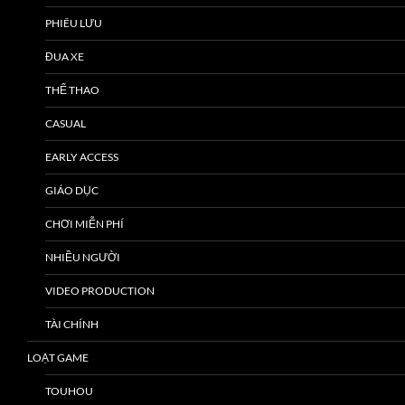
PHIÊU LƯU
ĐUA XE
THỂ THAO
CASUAL
EARLY ACCESS
GIÁO DỤC
CHƠI MIỄN PHÍ
NHIỀU NGƯỜI
VIDEO PRODUCTION
TÀI CHÍNH
LOẠT GAME
TOUHOU