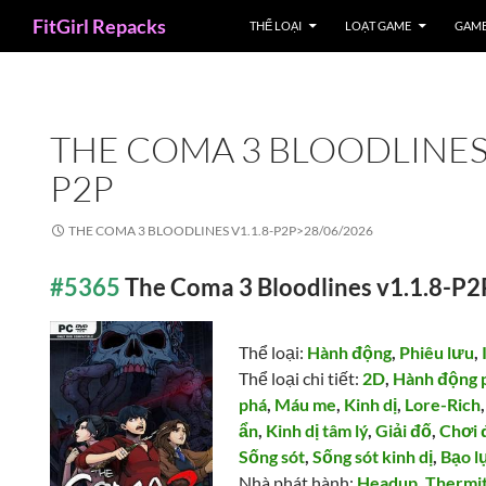
Search
FitGirl Repacks
THỂ LOẠI
LOẠT GAME
GAME
THE COMA 3 BLOODLINES 
P2P
THE COMA 3 BLOODLINES V1.1.8-P2P>
28/06/2026
#5365
The Coma 3 Bloodlines v1.1.8-P2
Thể loại:
Hành động
,
Phiêu lưu
,
Thể loại chi tiết:
2D
,
Hành động 
phá
,
Máu me
,
Kinh dị
,
Lore-Rich
ẩn
,
Kinh dị tâm lý
,
Giải đố
,
Chơi 
Sống sót
,
Sống sót kinh dị
,
Bạo l
Nhà phát hành:
Headup
,
Thermi