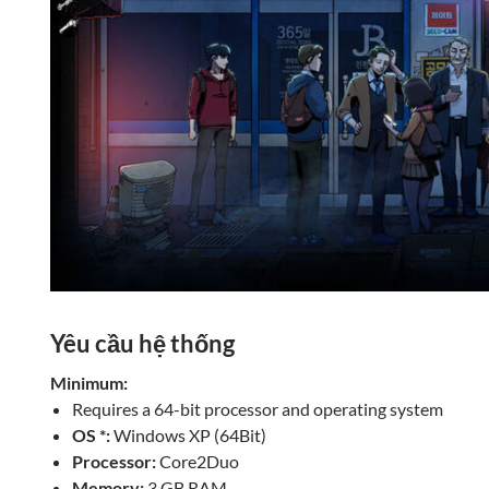
Yêu cầu hệ thống
Minimum:
Requires a 64-bit processor and operating system
OS *:
Windows XP (64Bit)
Processor:
Core2Duo
Memory:
3 GB RAM