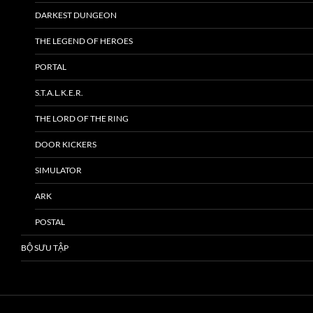
DARKEST DUNGEON
THE LEGEND OF HEROES
PORTAL
S.T.A.L.K.E.R.
THE LORD OF THE RING
DOOR KICKERS
SIMULATOR
ARK
POSTAL
BỘ SƯU TẬP