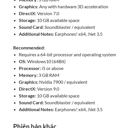
Graphics:
Any with hardware 3D acceleration
DirectX:
Version 7.0
Storage:
10 GB available space
Sound Card:
Soundblaster / equivalent
Additional Notes:
Earphones! x64, .Net 3.5
Recommended:
Requires a 64-bit processor and operating system
OS:
Windows10 (64Bit)
Processor:
i5 or above
Memory:
3 GB RAM
Graphics:
Nvidia 7900 / equivalent
DirectX:
Version 9.0
Storage:
10 GB available space
Sound Card:
Soundblaster / equivalent
Additional Notes:
Earphones! x64, .Net 3.5
Phiên bản khác