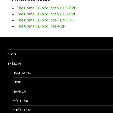
The Coma 3 Bloodlines v1.1.5-P2P
The Coma 3 Bloodlines v1.1.3-P2P
The Coma 3 Bloodlines-TENOKE
The Coma 3 Bloodlines-P2P
BLOG
THỂ LOẠI
HÀNH ĐỘNG
INDIE
NHẬP VAI
MÔ PHỎNG
CHIẾN LƯỢC