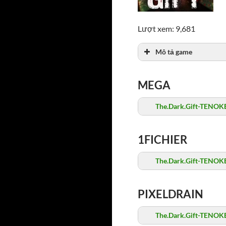
Lượt xem: 9,681
Mô tả game
MEGA
The.Dark.Gift-TENOKE
1FICHIER
The.Dark.Gift-TENOKE
PIXELDRAIN
The.Dark.Gift-TENOKE