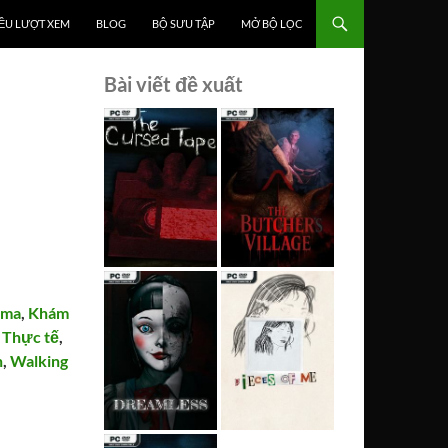
ỀU LƯỢT XEM
BLOG
BỘ SƯU TẬP
MỞ BỘ LỌC
Bài viết đề xuất
ama
,
Khám
,
Thực tế
,
n
,
Walking