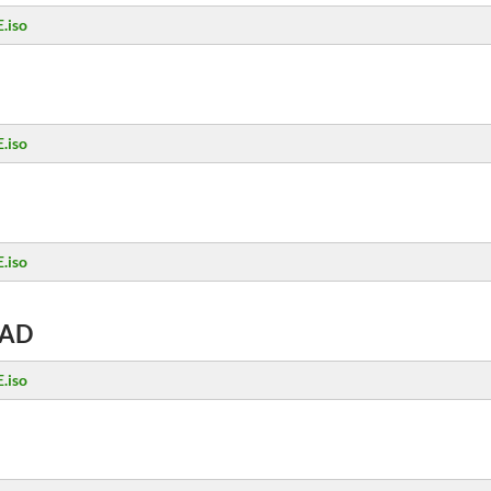
.iso
.iso
.iso
AD
.iso