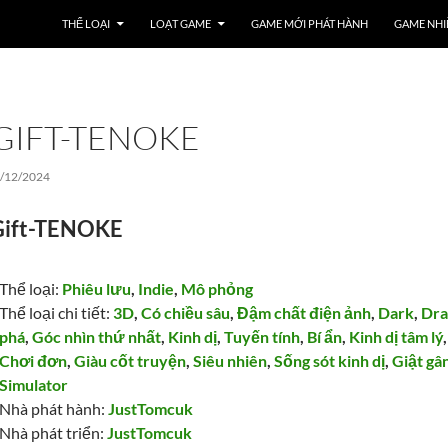
THỂ LOẠI
LOẠT GAME
GAME MỚI PHÁT HÀNH
GAME NHI
GIFT-TENOKE
/12/2024
Gift-TENOKE
Thể loại:
Phiêu lưu
,
Indie
,
Mô phỏng
Thể loại chi tiết:
3D
,
Có chiều sâu
,
Đậm chất điện ảnh
,
Dark
,
Dr
phá
,
Góc nhìn thứ nhất
,
Kinh dị
,
Tuyến tính
,
Bí ẩn
,
Kinh dị tâm lý
Chơi đơn
,
Giàu cốt truyện
,
Siêu nhiên
,
Sống sót kinh dị
,
Giật gâ
Simulator
Nhà phát hành:
JustTomcuk
Nhà phát triển:
JustTomcuk