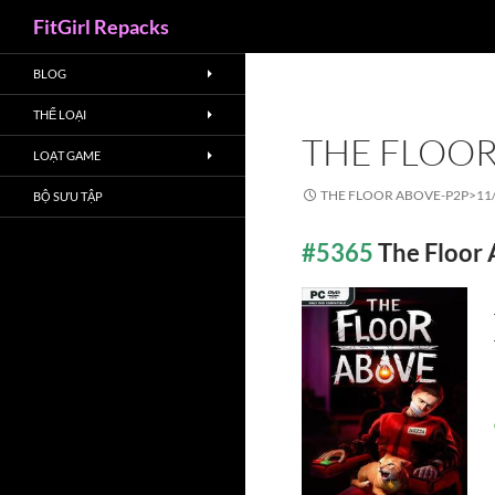
Search
FitGirl Repacks
BLOG
THỂ LOẠI
THE FLOOR
LOẠT GAME
THE FLOOR ABOVE-P2P>
11
BỘ SƯU TẬP
#5365
The Floor