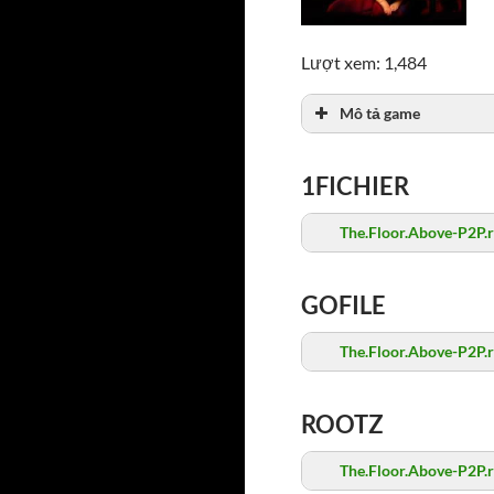
Lượt xem: 1,484
Mô tả game
1FICHIER
The.Floor.Above-P2P.r
GOFILE
The.Floor.Above-P2P.r
ROOTZ
The.Floor.Above-P2P.r