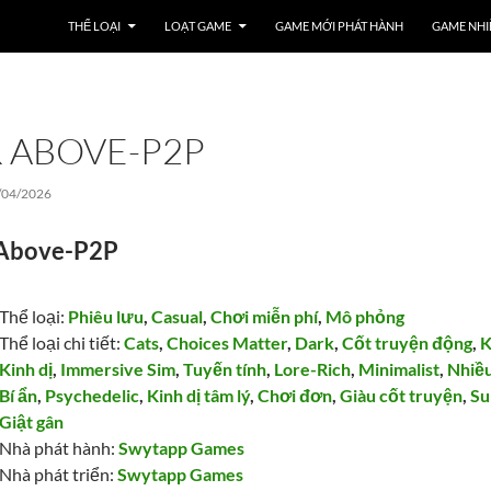
THỂ LOẠI
LOẠT GAME
GAME MỚI PHÁT HÀNH
GAME NHI
 ABOVE-P2P
/04/2026
 Above-P2P
Thể loại:
Phiêu lưu
,
Casual
,
Chơi miễn phí
,
Mô phỏng
Thể loại chi tiết:
Cats
,
Choices Matter
,
Dark
,
Cốt truyện động
,
K
Kinh dị
,
Immersive Sim
,
Tuyến tính
,
Lore-Rich
,
Minimalist
,
Nhiều
Bí ẩn
,
Psychedelic
,
Kinh dị tâm lý
,
Chơi đơn
,
Giàu cốt truyện
,
Su
Giật gân
Nhà phát hành:
Swytapp Games
Nhà phát triển:
Swytapp Games