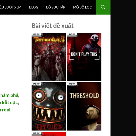
ỀU LƯỢT XEM
BLOG
BỘ SƯU TẬP
MỞ BỘ LỌC
Bài viết đề xuất
hám phá
,
 kết cục
,
rreal
,