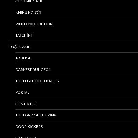
CHƠI MIỄN PHÍ
NHIỀU NGƯỜI
VIDEO PRODUCTION
TÀI CHÍNH
LOẠT GAME
TOUHOU
DARKEST DUNGEON
THE LEGEND OF HEROES
PORTAL
S.T.A.L.K.E.R.
THE LORD OF THE RING
DOOR KICKERS
SIMULATOR