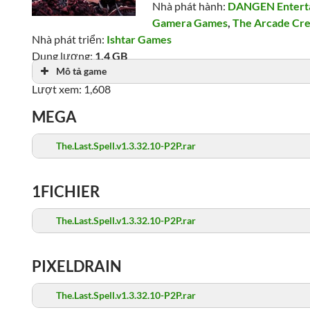
Nhà phát hành:
DANGEN Entert
Gamera Games
,
The Arcade Cr
Nhà phát triển:
Ishtar Games
Dung lượng:
1.4 GB
Mô tả game
Ngày phát hành: 09/03/2023
Lượt xem: 1,608
MEGA
The.Last.Spell.v1.3.32.10-P2P.rar
1FICHIER
The.Last.Spell.v1.3.32.10-P2P.rar
PIXELDRAIN
The.Last.Spell.v1.3.32.10-P2P.rar