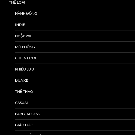
THỂ LOẠI
HÀNH ĐỘNG
INDIE
NHẬP VAI
MÔ PHỎNG
CHIẾN LƯỢC
PHIÊU LƯU
ĐUA XE
THỂ THAO
CASUAL
EARLY ACCESS
GIÁO DỤC