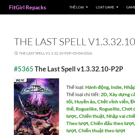
Search
FitGirl Repacks
THỂ LOẠI
LOẠT GAME
GAME
THE LAST SPELL V1.3.32.1
THE LAST SPELL V1.3.32.10-P2P>
05/04/2026
#5365
The Last Spell v1.3.32.10-P2P
Thể loại:
Hành động
,
Indie
,
Nhập
Thể loại chi tiết:
2D
,
Xây dựng c
tối
,
Huyền ảo
,
Chết vĩnh viễn
,
Đ
thế
,
Roguelike
,
Roguelite
,
Chơi 
lược
,
Chiến thuật
,
Nhập vai chi
Theo lượt
,
Chiến đấu theo lượt
lượt
,
Chiến thuật theo lượt