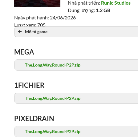
Nhà phát triển:
Runic Studios
Dung lượng:
1.2 GB
Ngày phát hành: 24/06/2026
Lượt xem: 705
Mô tả game
MEGA
The.Long.Way.Round-P2P.zip
1FICHIER
The.Long.Way.Round-P2P.zip
PIXELDRAIN
The.Long.Way.Round-P2P.zip