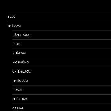
BLOG
THỂ LOẠI
HÀNH ĐỘNG
INDIE
NHẬP VAI
MÔ PHỎNG
CHIẾN LƯỢC
PHIÊU LƯU
ĐUA XE
THỂ THAO
CASUAL