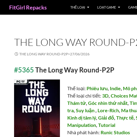
Search
FitGirl Repacks
THỂ LOẠI
LOẠT GAME
GAME
THE LONG WAY ROUND-P
THE LONG WAY ROUND-P2P>
27/06/2026
#5365
The Long Way Round-P2P
Thể loại:
Phiêu lưu
,
Indie
,
Mô ph
Thể loại chi tiết:
3D
,
Choices Ma
Thám tử
,
Góc nhìn thứ nhất
,
Tìm
tra
,
Suy luận
,
Lore-Rich
,
Ma thu
Kinh dị tâm lý
,
Giải đố
,
Thực tế
,
Manipulation
,
Tutorial
Nhà phát hành:
Runic Studios