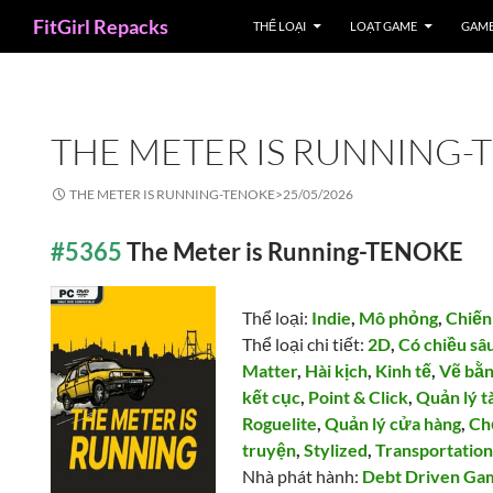
Search
FitGirl Repacks
THỂ LOẠI
LOẠT GAME
GAME
THE METER IS RUNNING-
THE METER IS RUNNING-TENOKE>
25/05/2026
#5365
The Meter is Running-TENOKE
Thể loại:
Indie
,
Mô phỏng
,
Chiến
Thể loại chi tiết:
2D
,
Có chiều sâ
Matter
,
Hài kịch
,
Kinh tế
,
Vẽ bằn
kết cục
,
Point & Click
,
Quản lý t
Roguelite
,
Quản lý cửa hàng
,
Ch
truyện
,
Stylized
,
Transportatio
Nhà phát hành:
Debt Driven Ga