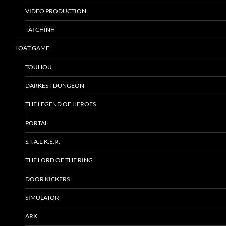
VIDEO PRODUCTION
TÀI CHÍNH
LOẠT GAME
TOUHOU
DARKEST DUNGEON
THE LEGEND OF HEROES
PORTAL
S.T.A.L.K.E.R.
THE LORD OF THE RING
DOOR KICKERS
SIMULATOR
ARK