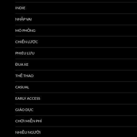
INDIE
NHẬP VAI
MÔ PHỎNG
CHIẾN LƯỢC
PHIÊU LƯU
ĐUA XE
THỂ THAO
CASUAL
EARLY ACCESS
GIÁO DỤC
CHƠI MIỄN PHÍ
NHIỀU NGƯỜI