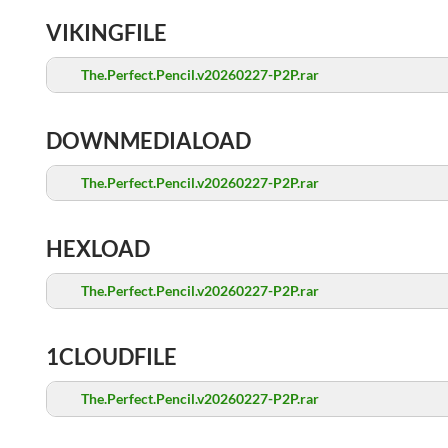
VIKINGFILE
The.Perfect.Pencil.v20260227-P2P.rar
DOWNMEDIALOAD
The.Perfect.Pencil.v20260227-P2P.rar
HEXLOAD
The.Perfect.Pencil.v20260227-P2P.rar
1CLOUDFILE
The.Perfect.Pencil.v20260227-P2P.rar