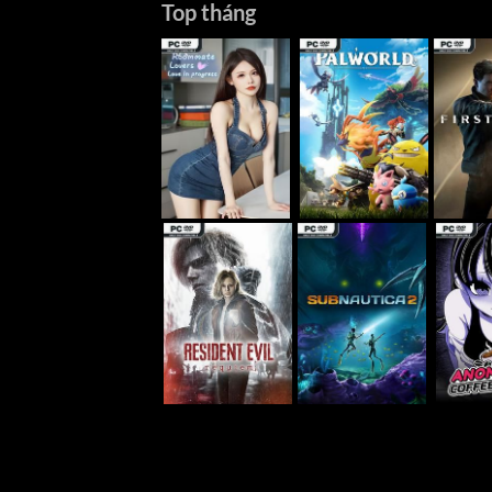
Top tháng