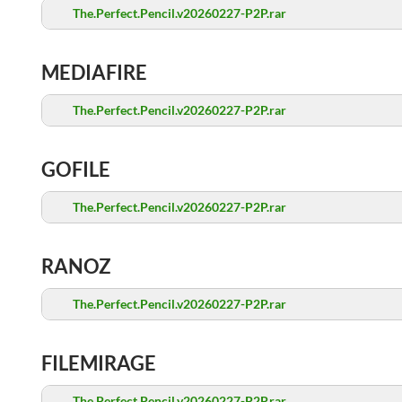
The.Perfect.Pencil.v20260227-P2P.rar
MEDIAFIRE
The.Perfect.Pencil.v20260227-P2P.rar
GOFILE
The.Perfect.Pencil.v20260227-P2P.rar
RANOZ
The.Perfect.Pencil.v20260227-P2P.rar
FILEMIRAGE
The.Perfect.Pencil.v20260227-P2P.rar