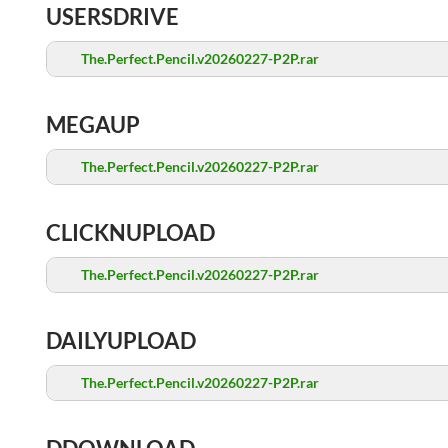
USERSDRIVE
The.Perfect.Pencil.v20260227-P2P.rar
MEGAUP
The.Perfect.Pencil.v20260227-P2P.rar
CLICKNUPLOAD
The.Perfect.Pencil.v20260227-P2P.rar
DAILYUPLOAD
The.Perfect.Pencil.v20260227-P2P.rar